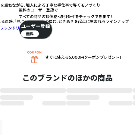
作を重ねながら、職人による丁寧な手仕事で導くモノづくり
無料のユーザー登録で
すべての商品の卸価格・取引条件をチェックできます！
える直感。「見つけた！」と心が弾む、ときめきを起点に生まれるラインナップ
ユーザー登録
フレンドリー
無料
すぐに使える5,000円クーポンプレゼント！
このブランドのほかの商品