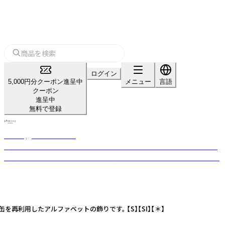
ログイン
5,000円分クーポン進呈中
メニュー
言語
クーポン
進呈中
無料で登録
shesay‗インテリア雑貨‗
暮らしを豊かにする“気づき”をカタチに。 長く使える上質な素材と日常に
寄り添うデザインを、オリジナルで展開するライフスタイルブランドです。
利用したアルファベットの飾りです。 【S】【SI】【＊】