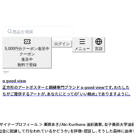
ログイン
5,000円分クーポン進呈中
メニュー
言語
クーポン
進呈中
無料で登録
a good view
正方形のアートポスターと額縁専門ブランド a good viewです。わたした
ちがご提供するアートが、あなたにとっての「いい眺め」でありますように。
ープロフィール ＞ 栗原あき/Aki Kurihara 油彩画家。女子美術
慮して行なわれているかどうか」を評価・認証し、そうした森林に由来する製品(適正管