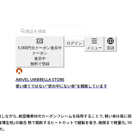
ログイン
5,000円分クーポン進呈中
メニュー
言語
クーポン
進呈中
無料で登録
AMVEL UMBRELLA STORE
使い捨てではない”世の中にない傘”を開発しています
さを実現しながら、航空機素材のカーボンフレームを採用することで、軽い傘は風に
生地』の融合 熱で裁断するヒートカットで縫製を省き、極限まで軽量化。10デニ
た。