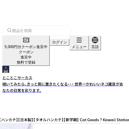
ログイン
5,000円分クーポン進呈中
メニュー
言語
クーポン
進呈中
無料で登録
とことこサーカス
覗いてみたら、きっと側に置きたくなる・・・ 世界一かわいいネコ雑貨があ
なたの日常を彩ります。
期】 Cat Goods ? Kawaii Stationery with Japane