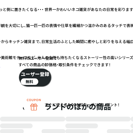
っと側に置きたくなる・・・ 世界一かわいいネコ雑貨があなたの日常を彩ります
界観を大切にし、猫一匹一匹の表情や仕草を繊細かつ温かみのあるタッチで表
ーからキッチン雑貨まで、日常生活のふとした瞬間に癒やしと彩りを与える幅
や美術館モチーフなど、大人の女性も持ちたくなるストーリー性の高いシリー
無料のユーザー登録で
すべての商品の卸価格・取引条件をチェックできます！
く
ユーザー登録
無料
このブランドのほかの商品
すぐに使える5,000円クーポンプレゼント！