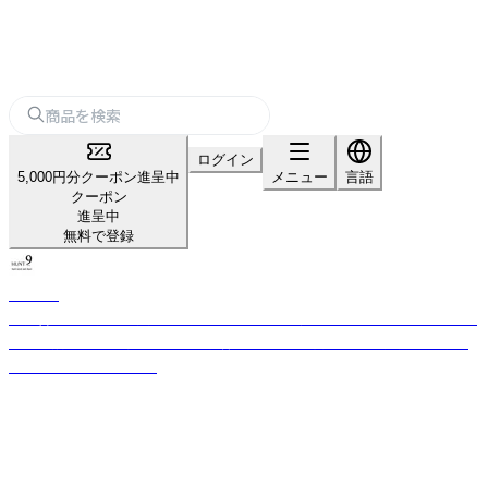
ログイン
5,000円分クーポン進呈中
メニュー
言語
クーポン
進呈中
無料で登録
HUNT9
世界各地の素材と異文化を融合し、意図した不完全さで新しい物語を提案。
感性を揺さぶるディスコードと洗練を両立し、空間に新しい魅力を生むイ
ンテリアブランドです。