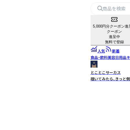
5,000円分クーポン進
クーポン
進呈中
無料で登録
人気
新着
食品・飲料
美容
日用品
キ
とことこサーカス
覗いてみたら、きっと側