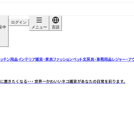
ログイン
呈中
メニュー
言語
ッチン用品
インテリア雑貨・家具
ファッション
ペット
文房具・事務用品
レジャー・ア
に置きたくなる・・・ 世界一かわいいネコ雑貨があなたの日常を彩ります。