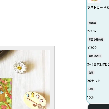
ポストカード 
掛け率
??? %
希望小売価格
￥200
最短発送日
2~3営業日内
在庫
20セット
税率
10
%