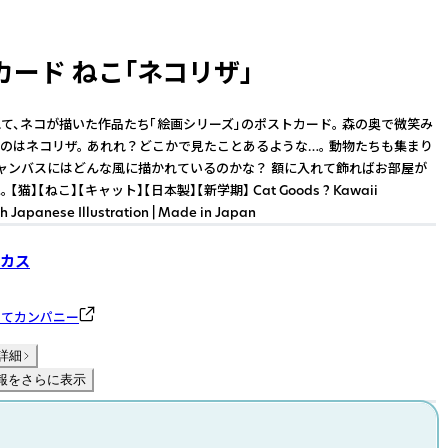
カード ねこ「ネコリザ」
て、ネコが描いた作品たち「絵画シリーズ」のポストカード。 森の奥で微笑み
のはネコリザ。 あれれ？どこかで見たことあるような…。 動物たちも集まり
ャンバスにはどんな風に描かれているのかな？ 額に入れて飾ればお部屋が
【猫】【ねこ】【キャット】【日本製】【新学期】 Cat Goods ? Kawaii
th Japanese Illustration | Made in Japan
カス
のてカンパニー
詳細
報をさらに表示