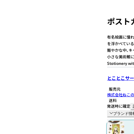
ポスト
有名絵画に憧れ
を浮かべている
賑やかな中、キ
小さな美術館に。 
Stationery wi
とことこサー
販売元
株式会社ねこ
送料
発送時に確定
ブランド情