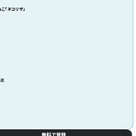
ねこ「ネコリザ」
発送
無料で登録