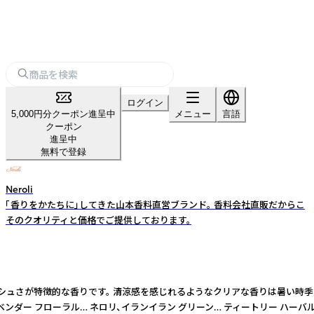
ログイン
5,000円分クーポン進呈中
メニュー
言語
クーポン
進呈中
無料で登録
Neroli
「香りをかたちに」してきた山本香料直営ブランド。 香料会社直販だからこ
そのクオリティと価格でご提供しております。
いスッキリしたフレッシュさが特徴的な香りです。 清涼感を感じれるようなクリア
ダー フローラル… ネロリ、イランイラン グリーン… ティートリー ハーバ