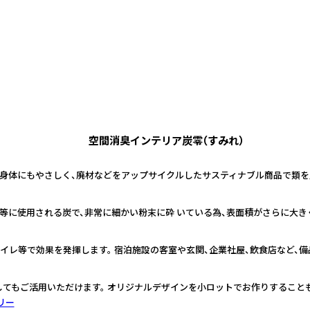
空間消臭インテリア炭零（すみれ）
身体にもやさしく、廃材などをアップサイクルしたサスティナブル商品で類を
等に使用される炭で、非常に細かい粉末に砕 いている為、表面積がさらに大き
イレ等で効果を発揮します。 宿泊施設の客室や玄関、企業社屋、飲食店など、備
てもご活用いただけます。 オリジナルデザインを小ロットでお作りすること
リー