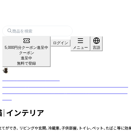
ログイン
5,000円分クーポン進呈中
メニュー
言語
クーポン
進呈中
無料で登録
空間消臭インテリア炭零（すみれ）
驚くほどの消臭効果を持ち、環境にも身体にもやさしく、廃材などをアップ
サイクルしたサスティナブル商品で類を見ない脱臭効果があるインテリア
です。
｜インテリア
ができ、 リビングや玄関、冷蔵庫、子供部屋、トイレ、ペット、たばこ等に効