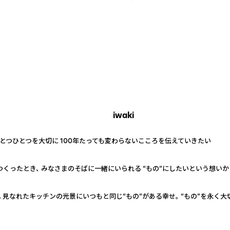
iwaki
とつひとつを大切に 100年たっても変わらないこころを伝えていきたい
てつくったとき、 みなさまのそばに一緒にいられる “もの”にしたいという想い
 見なれたキッチンの光景にいつもと同じ“もの”がある幸せ。 “もの”を永く大