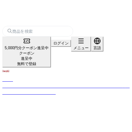
ログイン
5,000円分クーポン進呈中
メニュー
言語
クーポン
進呈中
無料で登録
iwaki
いつも わたしの キッチンに ひとつひとつを大切に 100年たっても変わ
らないこころを伝えていきたい