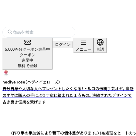
ログイン
5,000円分クーポン進呈中
メニュー
言語
クーポン
進呈中
無料で登録
hediye rose（へディイェローズ）
自分自身や大切な人へプレゼントしたくなる！トルコの伝統手芸オヤ。 当店
のオヤは職人の手により丁寧に編まれた１点もの。 洗練されたデザインで
古き良き伝統を繋げます
ラス) (作り手の手加減により若干の個体差があります。) (糸処理をヒート