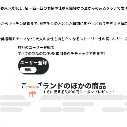
界観を大切にし、猫一匹一匹の表情や仕草を繊細かつ温かみのあるタッチで表
ーからキッチン雑貨まで、日常生活のふとした瞬間に癒やしと彩りを与える幅
や美術館モチーフなど、大人の女性も持ちたくなるストーリー性の高いシリー
く
無料のユーザー登録で
すべての商品の卸価格・取引条件をチェックできます！
ユーザー登録
無料
このブランドのほかの商品
すぐに使える5,000円クーポンプレゼント！