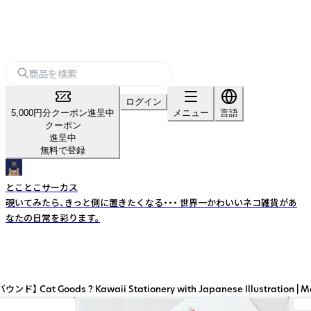
ログイン
5,000円分クーポン進呈中
メニュー
言語
クーポン
進呈中
無料で登録
とことこサーカス
覗いてみたら、きっと側に置きたくなる・・・ 世界一かわいいネコ雑貨があ
なたの日常を彩ります。
 Stationery with Japanese Illustration | Made