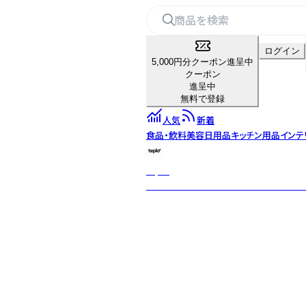
ログイン
5,000円分クーポン進呈中
クーポン
進呈中
無料で登録
人気
新着
食品・飲料
美容
日用品
キッチン用品
インテ
teplo
日本・米国・インドを拠点とするグロー