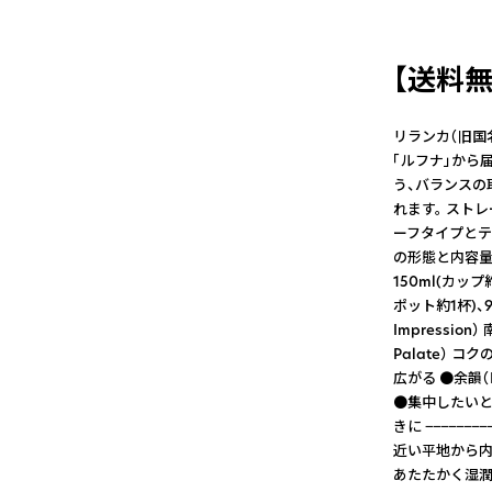
【送料無
リランカ（旧国
「ルフナ」から
う、バランスの
れます。 スト
ーフタイプとテ
の形態と内容量
150ml(カップ
ポット約1杯)、
Impressi
Palate）
広がる ●余韻（
●集中したいと
きに −−−−−−
近い平地から内
あたたかく湿潤