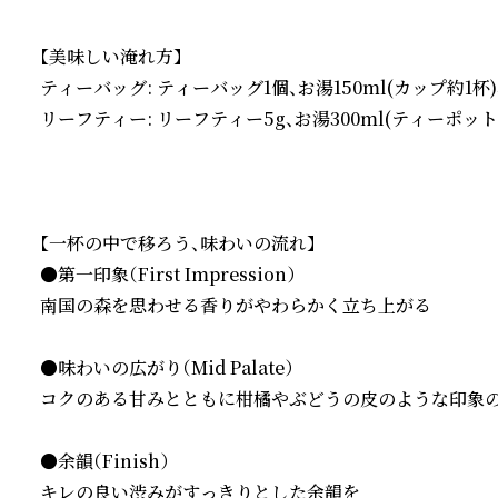
【美味しい淹れ方】

ティーバッグ: ティーバッグ1個、お湯150ml(カップ約1杯)、9
リーフティー: リーフティー5g、お湯300ml(ティーポット約
【一杯の中で移ろう、味わいの流れ】

●第一印象（First Impression）

南国の森を思わせる香りがやわらかく立ち上がる

●味わいの広がり（Mid Palate）

コクのある甘みとともに柑橘やぶどうの皮のような印象の
●余韻（Finish）

キレの良い渋みがすっきりとした余韻を
