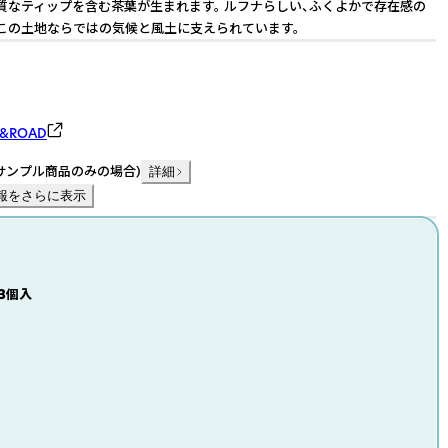
質なティップを含む茶葉が生まれます。 ルフナらしい、ふくよかで存在感の
この土地ならではの気候と風土に支えられています。
&ROAD
サンプル商品のみの場合
)
詳細
報をさらに表示
3個入