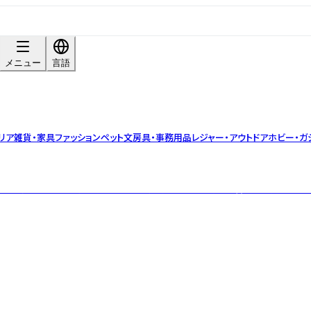
メニュー
言語
リア雑貨・家具
ファッション
ペット
文房具・事務用品
レジャー・アウトドア
ホビー・ガ
バルティーブランド。小ロット・OEM対応可。茶葉の目利きと香料不使用のブレ