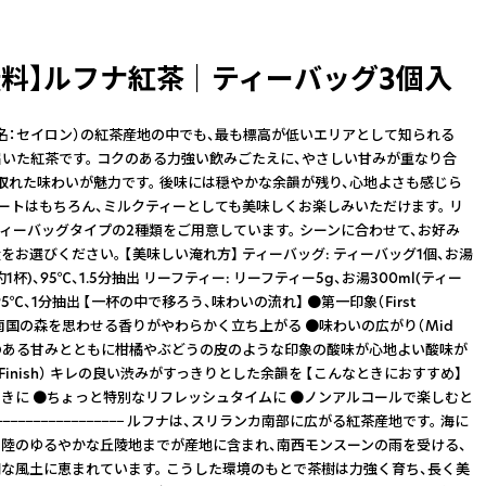
料】ルフナ紅茶 ｜ ティーバッグ3個入
名：セイロン）の紅茶産地の中でも、最も標高が低いエリアとして知られる
届いた紅茶です。 コクのある力強い飲みごたえに、やさしい甘みが重なり合
取れた味わいが魅力です。 後味には穏やかな余韻が残り、心地よさも感じら
レートはもちろん、ミルクティーとしても美味しくお楽しみいただけます。 リ
ィーバッグタイプの2種類をご用意しています。 シーンに合わせて、お好み
をお選びください。 【美味しい淹れ方】 ティーバッグ: ティーバッグ1個、お湯
約1杯)、95℃、1.5分抽出 リーフティー: リーフティー5g、お湯300ml(ティー
95℃、1分抽出 【一杯の中で移ろう、味わいの流れ】 ●第一印象（First
on） 南国の森を思わせる香りがやわらかく立ち上がる ●味わいの広がり（Mid
 コクのある甘みとともに柑橘やぶどうの皮のような印象の酸味が心地よい酸味が
Finish） キレの良い渋みがすっきりとした余韻を 【こんなときにおすすめ】
きに ●ちょっと特別なリフレッシュタイムに ●ノンアルコールで楽しむと
−−−−−−−−−−−−−−−−−−− ルフナは、スリランカ南部に広がる紅茶産地です。 海に
陸のゆるやかな丘陵地までが産地に含まれ、南西モンスーンの雨を受ける、
な風土に恵まれています。 こうした環境のもとで茶樹は力強く育ち、長く美