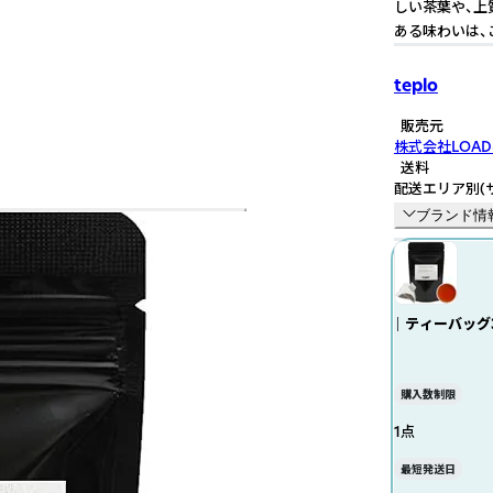
しい茶葉や、上
ある味わいは、
teplo
販売元
株式会社LOAD
送料
配送エリア別
(
ブランド情
｜ ティーバッグ
購入数制限
1点
最短発送日