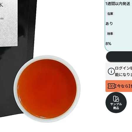
1週間以内発送
在庫
あり
税率
8
%
ログイン
能になり
【今なら】
サンプル
商品