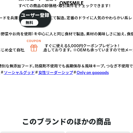
ONESMILE
すべての商品の卸価格・取引条件をチェックできます！
ユーザー登録
ードを兵庫県にある自社工場にて製造。定番のドライに人気のやわらかい系レ
無料
野菜やお肉を使用）を中心に人と同じ食材で製造。素材の美味しさに加え、食
すぐに使える5,000円クーポンプレゼント！
じめ全て自社工場にて製造しております。 ※OEMも承っていますので他メー
特別な無添加フード。防腐剤不使用でも長期保存＆風味キープ。つなぎ不使用
ド
ソーシャルグッド
女性リーダーシップ
Only on goooods
このブランドのほかの商品