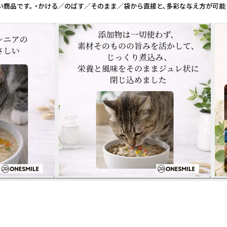
商品です。 ・かける／のばす／そのまま／袋から直接と、多彩な与え方が可能 