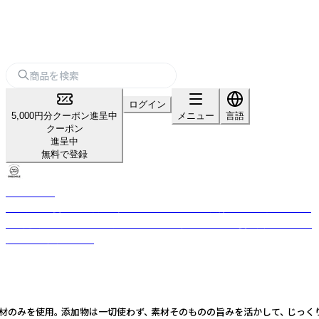
ログイン
5,000円分クーポン進呈中
メニュー
言語
クーポン
進呈中
無料で登録
ONESMILE
犬の管理栄養士が無添加で多彩なペットフードを兵庫県にある自社工場に
て製造。定番のドライに人気のやわらかい系レトルト、栄養も美味しさも欲
張り派に冷凍フード。
産素材のみを使用。 添加物は一切使わず、 素材そのものの旨みを活かして、 じ