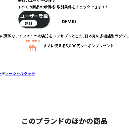
無料のユーザー登録で
すべての商品の卸価格・取引条件をチェックできます！
ユーザー登録
DEMIU
無料
t of iPhone（贅沢なアイフォンの衣装）】をコンセプトとした、日本発の多機能型ラ
すぐに使える5,000円クーポンプレゼント！
ト
ソーシャルグッド
このブランドのほかの商品