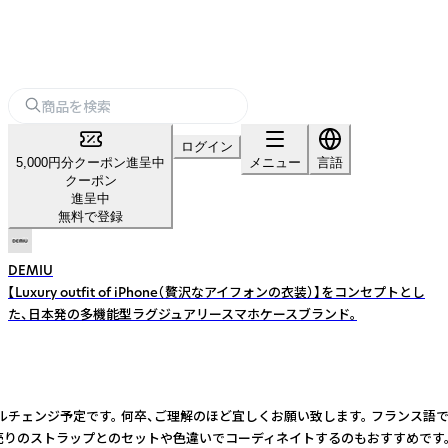
ログイン
5,000円分クーポン進呈中
メニュー
言語
クーポン
進呈中
無料で登録
DEMIU
【Luxury outfit of iPhone（贅沢なアイフォンの衣装）】をコンセプトとし
た、日本発の多機能型ラグジュアリースマホケースブランド。
順次モデルチェンジ予定です。 何卒、ご理解のほど宜しくお願い致します。 フラン
のストラップとのセットや色違いでコーディネイトするのもおすすめです。 ※iP