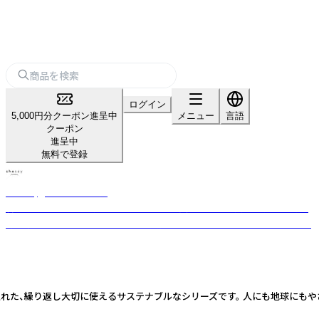
ログイン
5,000円分クーポン進呈中
メニュー
言語
クーポン
進呈中
無料で登録
shesay‗インテリア雑貨‗
暮らしを豊かにする“気づき”をカタチに。 長く使える上質な素材と日常に
寄り添うデザインを、オリジナルで展開するライフスタイルブランドです。
クルを取り入れた、繰り返し大切に使えるサステナブルなシリーズです。 人にも地