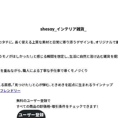
shesay‗インテリア雑貨‗
カタチに。 長く使える上質な素材と日常に寄り添うデザインを、オリジナルで
うモノがほしかった！」と感じる瞬間を想定し、生活に自然と溶け込む雑貨を提
作を重ねながら、職人による丁寧な手仕事で導くモノづくり
える直感。「見つけた！」と心が弾む、ときめきを起点に生まれるラインナップ
フレンドリー
無料のユーザー登録で
すべての商品の卸価格・取引条件をチェックできます！
ユーザー登録