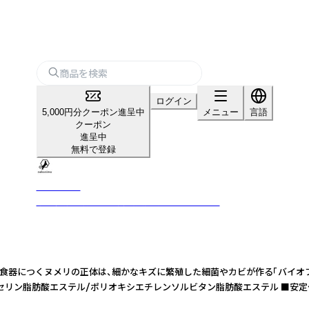
ログイン
5,000円分クーポン進呈中
メニュー
言語
クーポン
進呈中
無料で登録
nekonimo
猫の健康に特化した商品展開をしております。
コの食器につくヌメリの正体は、細かなキズに繁殖した細菌やカビが作る「バイオ
成分：グリセリン脂肪酸エステル/ポリオキシエチレンソルビタン脂肪酸エステル 