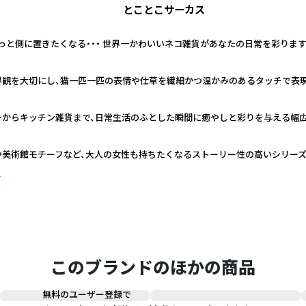
とことこサーカス
っと側に置きたくなる・・・ 世界一かわいいネコ雑貨があなたの日常を彩ります
界観を大切にし、猫一匹一匹の表情や仕草を繊細かつ温かみのあるタッチで表
ーからキッチン雑貨まで、日常生活のふとした瞬間に癒やしと彩りを与える幅
や美術館モチーフなど、大人の女性も持ちたくなるストーリー性の高いシリー
く
このブランドのほかの商品
無料のユーザー登録で