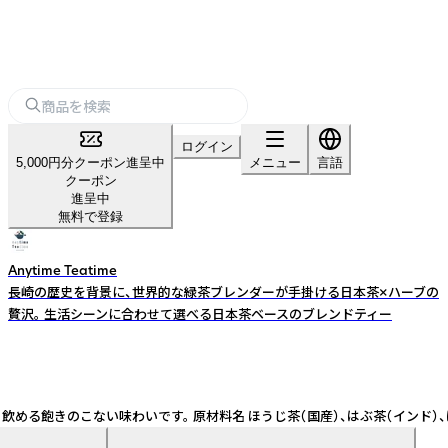
ログイン
5,000円分クーポン進呈中
メニュー
言語
クーポン
進呈中
無料で登録
Anytime Teatime
長崎の歴史を背景に、世界的な緑茶ブレンダーが手掛ける日本茶×ハーブの
贅沢。 生活シーンに合わせて選べる日本茶ベースのブレンドティー
のこない味わいです。 原材料名 ほうじ茶（国産）、はぶ茶（インド）、はと麦（ラ