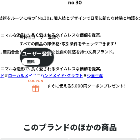
no.30
技術をルーツに持つ「No.30」。職人技とデザインで日常に新たな体験と物語
ニマルな造形で、長く愛されるタイムレスな価値を提案。
無料のユーザー登録で
すべての商品の卸価格・取引条件をチェックできます！
、亜鉛合金と職人技が融合した独自の質感を持つ文具ブランド。
ユーザー登録
無料
ニマルな造形で、長く愛されるタイムレスな価値を提案。
ッド
ローカルメイド
ハンドメイド・クラフト
少量生産
すぐに使える5,000円クーポンプレゼント！
このブランドのほかの商品