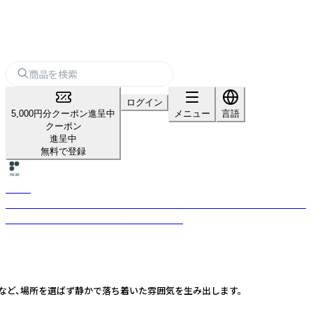
ログイン
5,000円分クーポン進呈中
メニュー
言語
クーポン
進呈中
無料で登録
no.30
台湾・彰化の鋳造技術をルーツに持つ「No.30」。職人技とデザインで日常に
新たな体験と物語を生み出す文具ブランド。
など、場所を選ばず静かで落ち着いた雰囲気を生み出します。