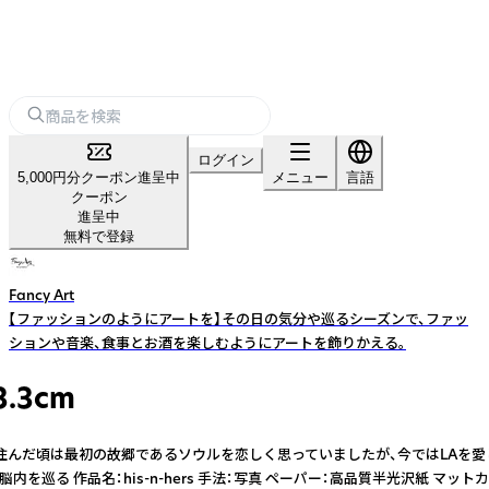
ログイン
5,000円分クーポン進呈中
メニュー
言語
クーポン
進呈中
無料で登録
Fancy Art
【ファッションのようにアートを】その日の気分や巡るシーズンで、ファッ
ションや音楽、食事とお酒を楽しむようにアートを飾りかえる。
.3cm
サンゼルスに移り住んだ頃は最初の故郷であるソウルを恋しく思っていましたが、今
品名：his-n-hers 手法：写真 ペーパー：高品質半光沢紙 マットカラー