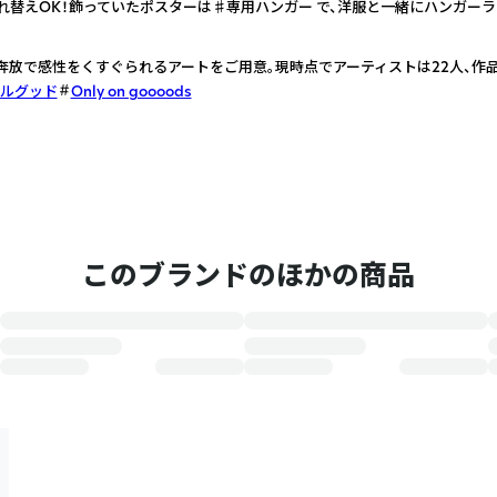
れ替えOK！飾っていたポスターは♯専用ハンガー で、洋服と一緒にハンガー
奔放で感性をくすぐられるアートをご用意。現時点でアーティストは22人、作品
ルグッド
Only on goooods
このブランドのほかの商品