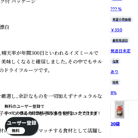
ク付 パッケージ

??? %
希望小売価格
漂白

￥350
最短発送日
発送日未定
晴天率が年間300日といわれるイズミールで
美味しくなると確信しました。その中でもサル
在庫
ドライフルーツです。

あり
税率
8
%
厳選し、余計なものを一切加えずナチュラルな
無料のユーザー登録で
子やパンづくりにもそのまま使用いただけま
すべての商品の卸価格・取引条件をチェックできます！
ユーザー登録
20袋
材の邪魔をせずにマッチする食材として活躍し
無料