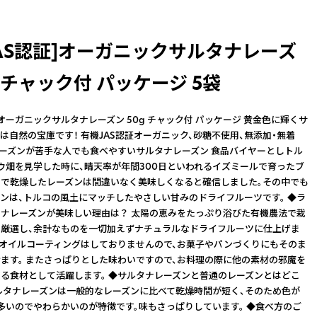
JAS認証]オーガニックサルタナレーズ
g チャック付 パッケージ 5袋
]オーガニックサルタナレーズン 50g チャック付 パッケージ 黄金色に輝くサ
は自然の宝庫です！ 有機JAS認証オーガニック、砂糖不使用、無添加・無着
レーズンが苦手な人でも食べやすいサルタナレーズン 食品バイヤーとしトル
ウ畑を見学した時に、晴天率が年間300日といわれるイズミールで育ったブ
で乾燥したレーズンは間違いなく美味しくなると確信しました。その中でも
ンは、トルコの風土にマッチしたやさしい甘みのドライフルーツです。 ◆ラ
ナレーズンが美味しい理由は？ 太陽の恵みをたっぷり浴びた有機農法で栽
厳選し、余計なものを一切加えずナチュラルなドライフルーツに仕上げま
んオイルコーティングはしておりませんので、お菓子やパンづくりにもそのま
ます。 またさっぱりとした味わいですので、お料理の際に他の素材の邪魔を
る食材として活躍します。 ◆サルタナレーズンと普通のレーズンとはどこ
ルタナレーズンは一般的なレーズンに比べて乾燥時間が短く、そのため色が
多いのでやわらかいのが特徴です。味もさっぱりしています。 ◆食べ方のご