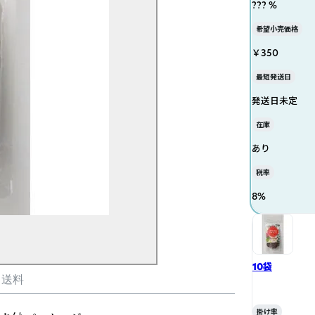
??? %
希望小売価格
￥350
最短発送日
発送日未定
在庫
あり
税率
8
%
10袋
・送料
掛け率