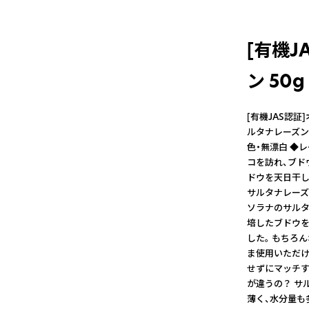
[有機
ン 50
[有機JAS認証
ルタナレーズン
色・無漂白 ◆
コを訪れ、ブド
ドウを天日干し
サルタナレーズ
ソラナのサルタ
培したブドウを
した。 もちろ
ま使用いただけ
せずにマッチす
が違うの？ サ
薄く、水分量も