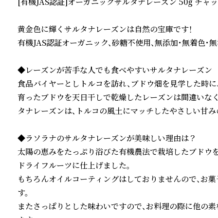
[有機JAS認証]オーガニックサルタナレーズン 50g チャッ
黄金色に輝くサルタナレーズンは自然の宝庫です！

有機JAS認証オーガニック、砂糖不使用、無添加・無着色・無
◆レーズンが苦手な人でも食べやすいサルタナレーズン

食品バイヤーとしトルコを訪れ、ブドウ畑を見学した時に、
育ったブドウを天日干しで乾燥したレーズンは間違いなく
タナレーズンは、トルコの風土にマッチしたやさしい甘みの
◆ラソラナのサルタナレーズンが美味しい理由は？

太陽の恵みをたっぷり浴びた有機農法で栽培したブドウを
ドライフルーツに仕上げました。

もちろんオイルコーティングはしておりませんので、お菓
す。

またさっぱりとした味わいですので、お料理の際に他の素