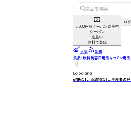
ロ
5,000円分クーポン進呈中
クーポン
進呈中
無料で登録
人気
新着
食品・飲料
美容
日用品
キッチン用品
La Solana
砂糖なし、添加物なし。生産者の