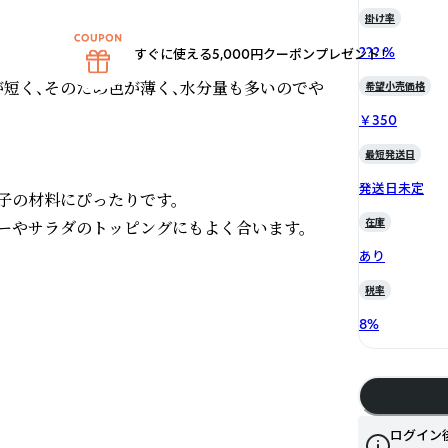
掛け率
??? %
すぐに使える5,000円クーポンプレゼント！


短く、そのため色が薄く、水分量も多いのでや
希望小売価格
￥350
最短発送日
発送日未定
の材料にぴったりです。

在庫
ーやサラダのトッピングにもよく合います。
あり
税率
8
%
ログイン