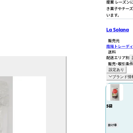
提案 レーズン
き菓子やチーズ
います。
La Solana
販売元
南陽トレーデ
送料
配送エリア別
販売・取引条
設定あり
ブランド情
5袋
掛け率