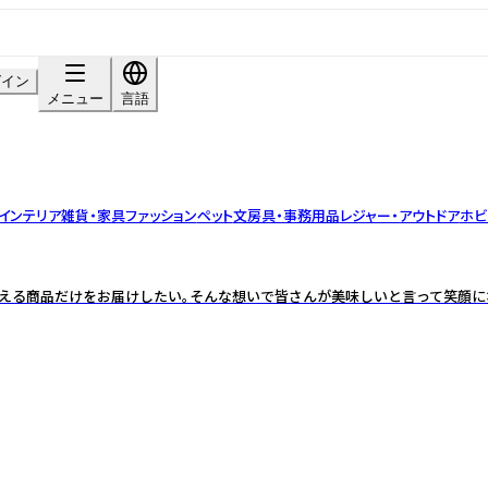
グイン
メニュー
言語
インテリア雑貨・家具
ファッション
ペット
文房具・事務用品
レジャー・アウトドア
ホビ
見える商品だけをお届けしたい。そんな想いで皆さんが美味しいと言って笑顔に