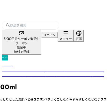
ログイン
5,000円分クーポン進呈中
メニュー
言語
クーポン
進呈中
無料で登録
EMARA
元日本テレビアナウンサーの宮崎宣子が人の役に立つ商品を作りたいとい
う思いから、自然由来指数98％以上の商品を農学博士・獣医師と共同開発。
00ml
っとりとした素肌へと導きます。ベタつくことなくみずみずしくなじむテクス