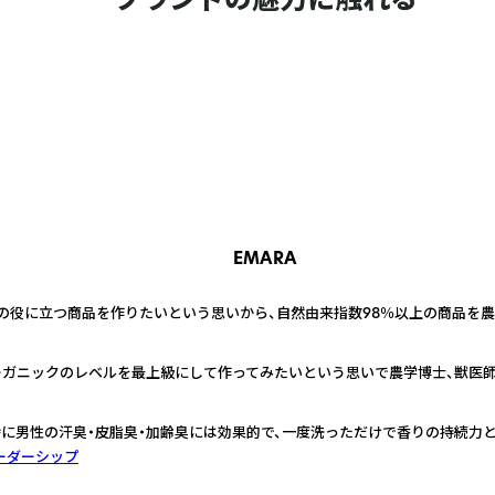
EMARA
の役に立つ商品を作りたいという思いから、自然由来指数98％以上の商品を農
ーガニックのレベルを最上級にして作ってみたいという思いで農学博士、獣医師
に男性の汗臭・皮脂臭・加齢臭には効果的で、一度洗っただけで香りの持続力
ーダーシップ