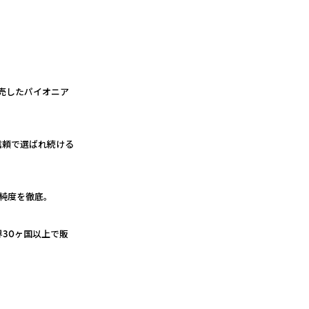
販売したパイオニア
信頼で選ばれ続ける
純度を徹底。
界30ヶ国以上で販