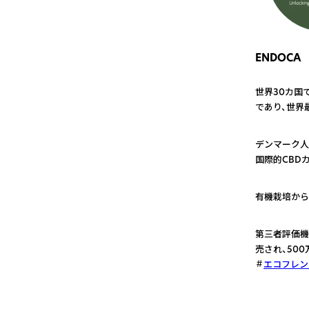
ENDOCA
世界30カ国
であり、世界
1
デンマーク人
国際的CBD
2
有機栽培から
3
第三者評価機
売され、50
エコフレン