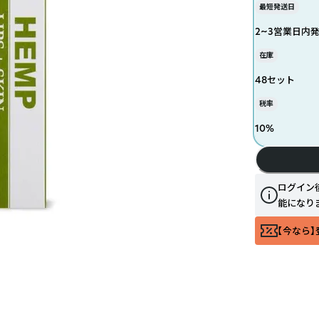
最短発送日
2~3営業日内
在庫
48セット
税率
10
%
ログイン
能になり
【今なら】