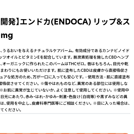
開発】エンドカ(ENDOCA) リップ&ス
0mg
、うるおいを与えるナチュラルケアバーム。 有効成分であるカンナビノイド
ッツオイルとビタミンEを配合しています。 脱炭素処理を施したCBDヘンプ
、オーガニックに作られたこのバームはTHCゼロ。 唇はもちろん、目元や乾
まわりにもお使いいただけます。 肌に塗布したCBDは皮膚から直接吸収さ
ュアな処方のため、万が一口に入っても安心です。 - 使用方法 - 肌に直接塗布
接吸収させてください。 ※傷やはれものなど、異常のある部位には使用しな
 ※お肌に異常が生じていないか、よく注意して使用してください。 ※使用中
日光にあたり、赤み・はれ・かゆみ・刺激・色抜け（白斑等）や黒ずみなどの異
は、使用を中止し、皮膚科専門医等にご相談ください。 ※目に入った場合は、
てください。