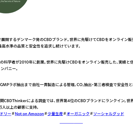
で展開するデンマーク発のCBDブランド。世界に先駆けてCBDをオンライン
最高水準の品質と安全性を追求し続けています。
の科学者が2010年に創業。世界に先駆けCBDをオンライン販売した、実績と
カンパニー。
GMPラボ抽出まで自社一貫製造による管理。CO₂抽出・第三者検査で安全性と
関CBDThinkerによる調査では、世界第4位のCBDブランドにランクイン。世
0万人以上の顧客に支持。
ドリー
Not on Amazon
少量生産
オーガニック
ソーシャルグッド
さらに詳しく