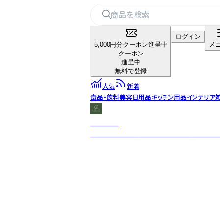
ログイン
5,000円分クーポン進呈中
メ
クーポン
進呈中
無料で登録
人気
新着
食品・飲料
美容
日用品
キッチン用品
インテリア
ENDOCA
世界30カ国で展開するデンマーク発のCBD