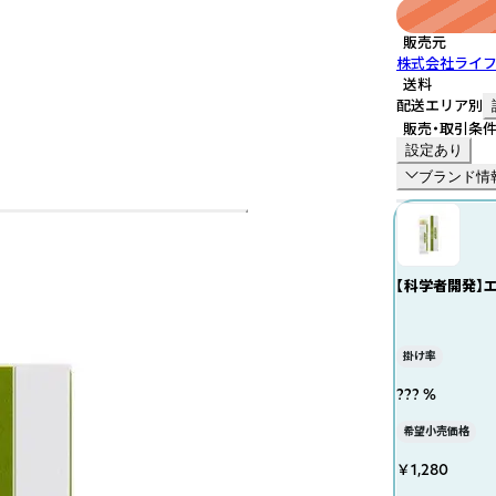
販売元
株式会社ライ
送料
配送エリア別
販売・取引条
設定あり
ブランド情
【科学者開発】エ
掛け率
??? %
希望小売価格
￥1,280