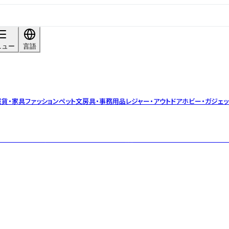
ニュー
言語
雑貨・家具
ファッション
ペット
文房具・事務用品
レジャー・アウトドア
ホビー・ガジェッ
ブランド。世界に先駆けてCBDをオンライン販売したパイオニアであり、世界