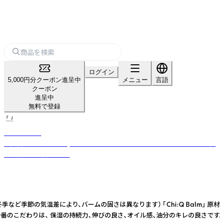
ログイン
5,000円分クーポン進呈中
メニュー
言語
クーポン
進呈中
無料で登録
SHIBARAKU
有限会社SHIBARAKU(シバラク ）は、 ヘアーメイク川村寛蔵・カメラマン尚
子 夫婦2人の会社です。
季など季節の気温差により、バームの固さは異なります） 「Chi:Q Balm」
球バーム」の一番のこだわりは、 保湿の持続力、伸びの良さ、オイル感、油分のキレ