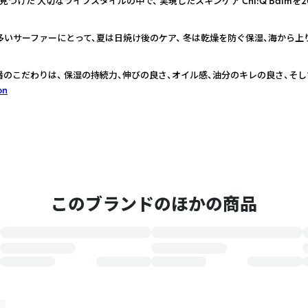
けた 大切なライフスタイルの中で、 実現したスキンケア Chi:Q Balmを2
いサーファーにとって、夏は日焼け後のケア、 冬は乾燥を防ぐ保湿、海から上
ム」の一番のこだわりは、 保湿の持続力、伸びの良さ、オイル感、油分のキレの良さ、
on
このブランドのほかの商品