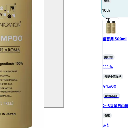
税率
10
%
詰替用 500ml
掛け率
??? %
希望小売価格
￥1,600
最短発送日
2~3営業日内
在庫
あり