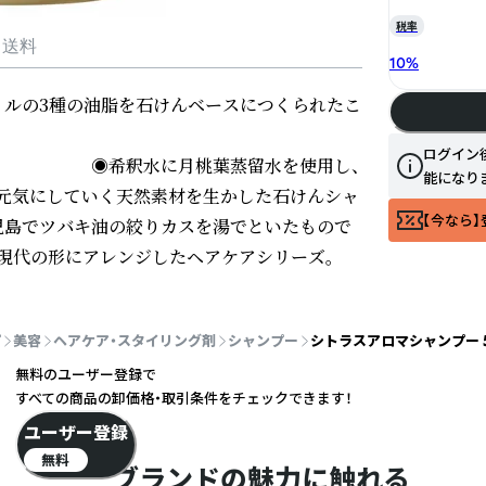
税率
・送料
10
%
イルの3種の油脂を石けんベースにつくられたこ
　　　　　　　　　　　　　　　　　　　　　
ログイン
　　　　　◉希釈水に月桃葉蒸留水を使用し、
能になり
元気にしていく天然素材を生かした石けんシャ
【今なら】
児島でツバキ油の絞りカスを湯でといたもので
現代の形にアレンジしたヘアケアシリーズ。
プ
美容
ヘアケア・スタイリング剤
シャンプー
シトラスアロマシャンプー 5
無料のユーザー登録で
すべての商品の卸価格・取引条件をチェックできます！
ユーザー登録
無料
ブランドの魅力に触れる