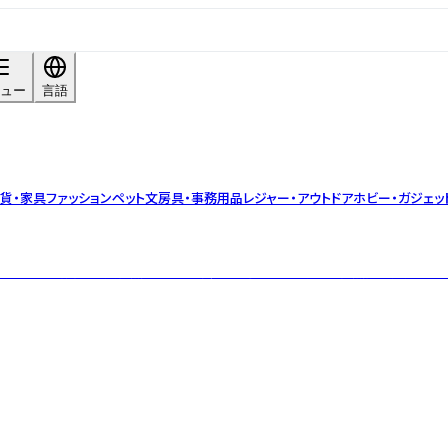
ュー
言語
貨・家具
ファッション
ペット
文房具・事務用品
レジャー・アウトドア
ホビー・ガジェッ
ルコスメ。鹿児島の大自然が育んだ「鮮度と旬」をお届けする自然由来成分100