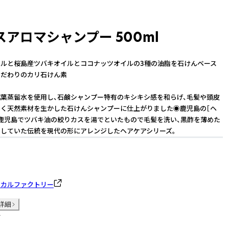
アロマシャンプー 500ml
ルと桜島産ツバキオイルとココナッツオイルの3種の油脂を石けんベース
こだわりのカリ石けん素
葉蒸留水を使用し、石鹸シャンプー特有のキシキシ感を和らげ、毛髪や頭皮
く天然素材を生かした石けんシャンプーに仕上がりました◉鹿児島の［ヘ
鹿児島でツバキ油の絞りカスを湯でといたもので毛髪を洗い、黒酢を薄めた
していた伝統を現代の形にアレンジしたヘアケアシリーズ。
ニカルファクトリー
詳細
件