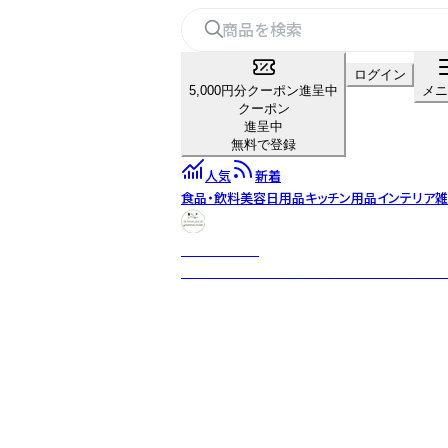
ログイン
5,000円分クーポン進呈中
メニ
クーポン
進呈中
無料で登録
人気
新着
食品・飲料
美容
日用品
キッチン用品
インテリア雑
ボタニカノン
お肌よろこぶ、大自然・鹿児島のサスティナブ