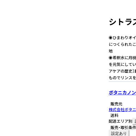
シトラス
◉ひまわりオイ
につくられた
◉希釈水に月桃
を元気にしてい
アケアの歴史］
ものでリンスを
ボタニカノン
販売元
株式会社ボタ
送料
配送エリア別
販売・取引条
設定あり