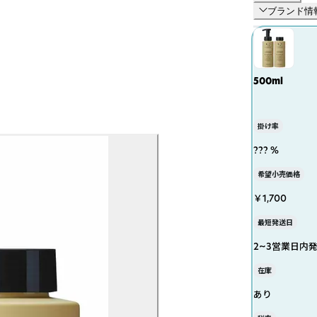
ブランド情
500ml
掛け率
??? %
希望小売価格
￥1,700
最短発送日
2~3営業日内
在庫
あり