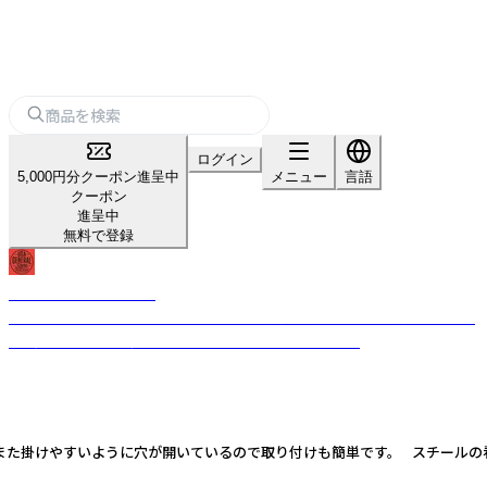
ログイン
5,000円分クーポン進呈中
メニュー
言語
クーポン
進呈中
無料で登録
USA GENERAL STORE
古き良きビンテージテイストのデザインを現代的なテイストを加えること
で、唯一無二のプロダクトへと昇華させるブランドです。
！また掛けやすいように穴が開いているので取り付けも簡単です。 スチールの