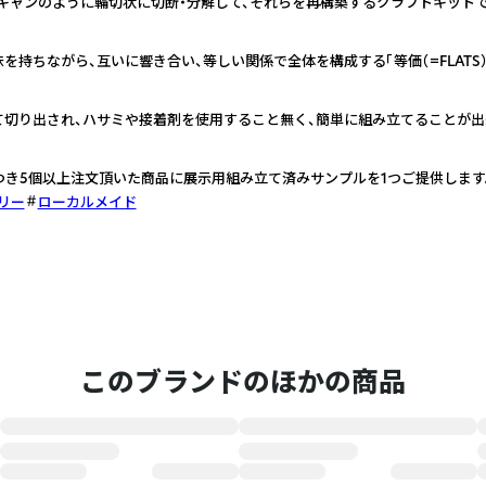
Tスキャンのように輪切状に切断・分解して、それらを再構築するクラフトキットで
持ちながら、互いに響き合い、等しい関係で全体を構成する「等価（=FLATS
切り出され、ハサミや接着剤を使用すること無く、簡単に組み立てることが出
つき5個以上注文頂いた商品に展示用組み立て済みサンプルを1つご提供します
リー
ローカルメイド
このブランドのほかの商品