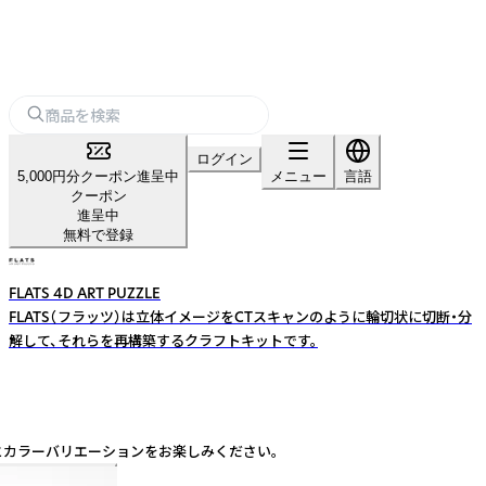
ログイン
5,000円分クーポン進呈中
メニュー
言語
クーポン
進呈中
無料で登録
FLATS 4D ART PUZZLE
FLATS（フラッツ）は立体イメージをCTスキャンのように輪切状に切断・分
解して、それらを再構築するクラフトキットです。
形とカラーバリエーションをお楽しみください。