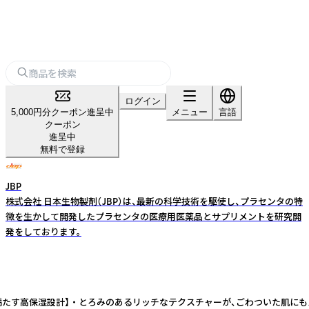
ログイン
5,000円分クーポン進呈中
メニュー
言語
クーポン
進呈中
無料で登録
JBP
株式会社 日本生物製剤（JBP）は、最新の科学技術を駆使し、プラセンタの特
徴を生かして開発したプラセンタの医療用医薬品とサプリメントを研究開
発をしております。
まで満たす高保湿設計】 ・ とろみのあるリッチなテクスチャーが、ごわついた肌