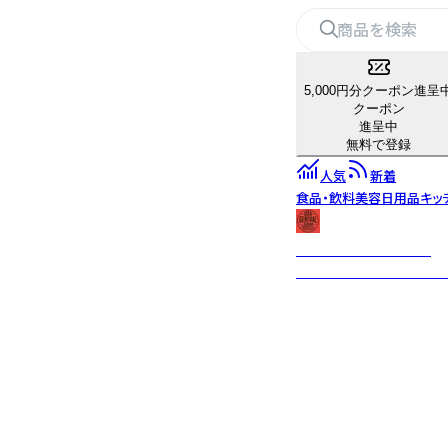
5,000円分クーポン進呈
クーポン
進呈中
無料で登録
人気
新着
食品・飲料
美容
日用品
キッ
USA GENERAL STORE
古き良きビンテージテイ