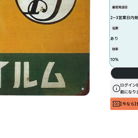
最短発送日
2~3営業日内
在庫
あり
税率
10
%
ログイン
能になり
【今なら】