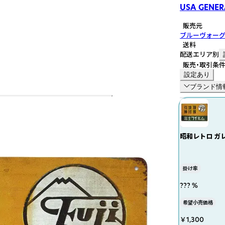
USA GENER
販売元
ブルーヴォー
送料
配送エリア別
販売・取引条
設定あり
ブランド情
昭和レトロ ガ
掛け率
??? %
希望小売価格
￥1,300