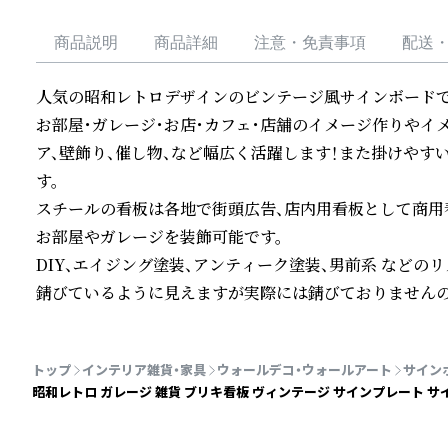
商品説明
商品詳細
注意・免責事項
配送
人気の昭和レトロデザインのビンテージ風サインボードです
お部屋・ガレージ・お店・カフェ・店舗のイメージ作りやイ
ア、壁飾り、催し物、など幅広く活躍します！また掛けや
す。　

スチールの看板は各地で街頭広告、店内用看板として商用看
お部屋やガレージを装飾可能です。

DIY、エイジング塗装、アンティーク塗装、男前系 などの
錆びているように見えますが実際には錆びておりませんの
続きを読む
トップ
インテリア雑貨・家具
ウォールデコ・ウォールアート
サイン
昭和レトロ ガレージ 雑貨 ブリキ看板 ヴィンテージ サインプレート サイン