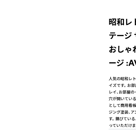
昭和レト
テージ
おしゃ
ージ :A
人気の昭和レト
イズです。 お
レイ、お部屋の
穴が開いている
として商用看板
ジング塗装、ア
す。 錆びてい
っていただけま