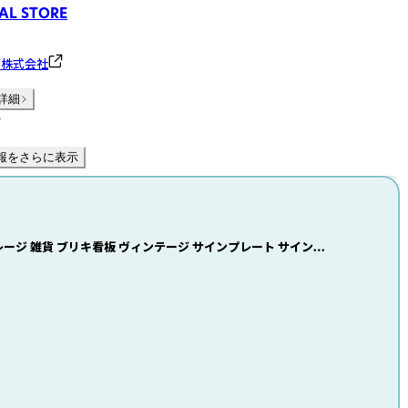
AL STORE
グ株式会社
詳細
件
報をさらに表示
レージ 雑貨 ブリキ看板 ヴィンテージ サインプレート サインボ
ード 壁掛け おしゃれな アンティーク風 ビンテージ ガレージ :AVSB-1701