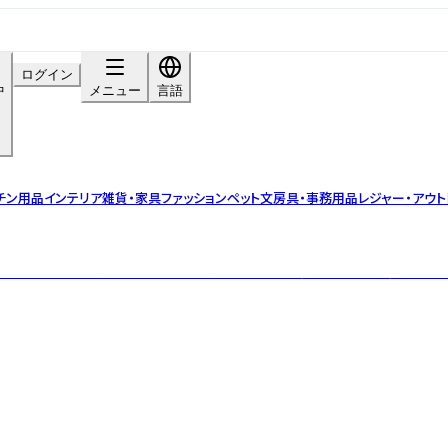
ログイン
中
メニュー
言語
チン用品
インテリア雑貨・家具
ファッション
ペット
文房具・事務用品
レジャー・アウト
ストのデザインを現代的なテイストを加えることで、唯一無二のプロダクトへと