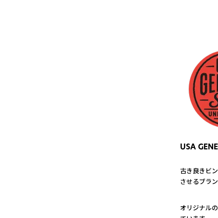
USA GENE
古き良きビン
させるブラン
1
オリジナルの