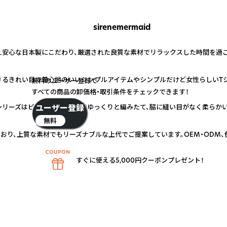
sirenemermaid
第一に考え安心な日本製にこだわり、厳選された良質な素材でリラックスした時間を
るきれい目で着心地のいいシンプルアイテムやシンプルだけど女性らしいTシ
無料のユーザー登録で
すべての商品の卸価格・取引条件をチェックできます！
リーズはビンテージ編み機でゆっくりと編みたて、脇に縫い目がなく柔らかい
ユーザー登録
無料
おり、上質な素材でもリーズナブルな上代でご提案しています。OEM・ODM、
すぐに使える5,000円クーポンプレゼント！