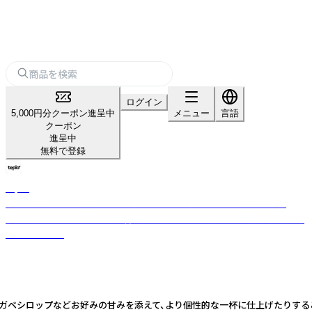
ログイン
5,000円分クーポン進呈中
メニュー
言語
クーポン
進呈中
無料で登録
teplo
日本・米国・インドを拠点とするグローバルティーブランド。小ロット・
OEM対応可。茶葉の目利きと香料不使用のブレンド力で全国数百店舗に選
ばれています。
ガベシロップなどお好みの甘みを添えて、より個性的な一杯に仕上げたりする