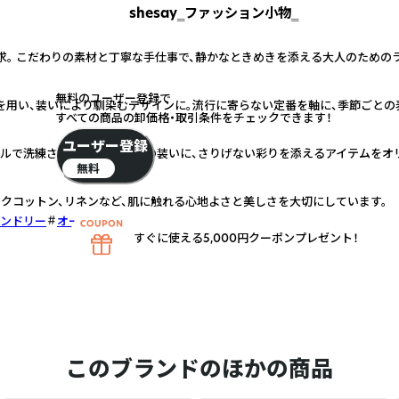
shesay‗ファッション小物‗
求。 こだわりの素材と丁寧な手仕事で、静かなときめきを添える大人のための
無料のユーザー登録で
を用い、装いにより馴染むデザインに。流行に寄らない定番を軸に、季節ごとの
すべての商品の卸価格・取引条件をチェックできます！
ユーザー登録
プルで洗練された佇まい。日常の装いに、さりげない彩りを添えるアイテムをオ
無料
クコットン、リネンなど、肌に触れる心地よさと美しさを大切にしています。
ンドリー
オーガニック
すぐに使える5,000円クーポンプレゼント！
このブランドのほかの商品