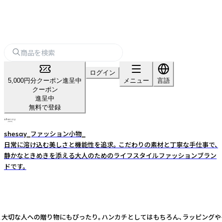
ログイン
5,000円分クーポン進呈中
メニュー
言語
クーポン
進呈中
無料で登録
shesay‗ファッション小物‗
日常に溶け込む美しさと機能性を追求。 こだわりの素材と丁寧な手仕事で、
静かなときめきを添える大人のためのライフスタイルファッションブラン
ドです。
切な人への贈り物にもぴったり。ハンカチとしてはもちろん、ラッピングやイン