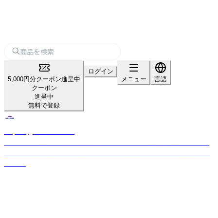
ログイン
5,000円分クーポン進呈中
メニュー
言語
クーポン
進呈中
無料で登録
Raymay_home＆office
「パーソナル文具の新価値創造」をスローガンのもと、商品開発を行ってお
ります。 お客様の開業や集客をサポートする文房具を幅広く取り揃えてお
ります。