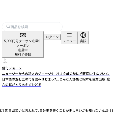
ログイン
5,000円分クーポン進呈中
メニュー
言語
クーポン
進呈中
無料で登録
俳句ジョージ
ニュージーからの詩人のジョージやで！１９歳の時に初東京に住んでいて、
日本語の五七五の句を読みはじまった。どんどん詩集と絵本を自費出版、座
右の銘がとりあえずおどる
ど！笑 まだ若いと言われて、自分史を書くことが少し早いかも知れないんだけ