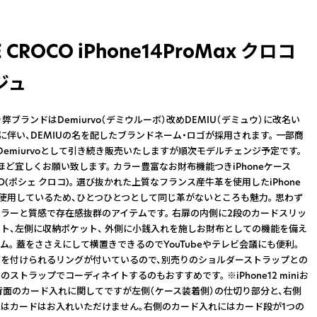
 CROCO iPhone14ProMax クロコ
ジュ
り弊ブランドはDemiurvo（デミウルーボ）改めDEMIU（デミュウ）に改名い
れに伴い、DEMIUの名を配したブランドネーム・ロゴが採用されます。 一部商
Demiurvoとして引き続き販売いたしますが順次モデルチェンジ予定です。
ほど宜しくお願い致します。 カラー豊富なお財布機能つきiPhoneケース
OCO(ポシェ クロコ)。 選び抜かれた上質なフランス産牛革を使用したiPhone
を使用しているため、ひとつひとつとして同じ革がないところも魅力。 思わず
ラーと質感で存在感抜群のアイテムです。 右扉の内側に2段のカードスリッ
ト、左側に収納ポケット、 外側に小銭入れを施しお財布としての機能を備え
ム。 蓋をささえにして横置きできるのでYouTubeやテレビ会議にも便利。
を付けられるリングが付いているので、別売りのショルダーストラップとの
ストラップでコーディネイトするのもおすすめです。 ※iPhone12 miniお
iの背面のカード入れに関してですが左側（ケース装着側）の仕切り部分と、右側
はカードはお入れいただけません。右側のカード入れにはカード段が1つの