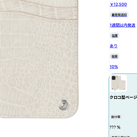
￥12,500
最短発送日
1週間以内発送
在庫
あり
税率
10
%
クロコ型ベー
掛け率
??? %