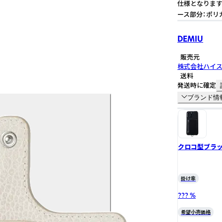
仕様となります
ース部分：ポリ
DEMIU
販売元
株式会社ハイ
送料
発送時に確定
ブランド情
クロコ型ブラ
掛け率
??? %
希望小売価格