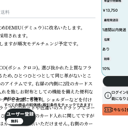
希望小売価格
￥13,750
・送料
最短発送日
改めDEMIU（デミュウ）に改名いたします。

1週間以内発送
用されます。

在庫
たしますが順次モデルチェンジ予定です。

あり
税率
OCO(ポシェ クロコ)。 選び抜かれた上質なフラ
10
%
いるため、ひとつひとつとして同じ革がないとこ
のアイテムです。 右扉の内側に2段のカードス
銭入れを施しお財布としての機能を備えた便利な
ログイン
無料のユーザー登録で
能になり
eやテレビ会議にも便利。 ショルダーなどを付け
すべての商品の卸価格・取引条件をチェックできます！
ラップとのセットや色違いのストラップでコー
【今なら】
ユーザー登録
および13miniの背面のカード入れに関してですが
無料
にはカードはお入れいただけません。右側のカー