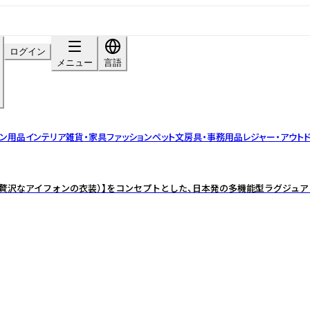
ログイン
メニュー
言語
チン用品
インテリア雑貨・家具
ファッション
ペット
文房具・事務用品
レジャー・アウト
of iPhone（贅沢なアイフォンの衣装）】をコンセプトとした、日本発の多機能型ラグ