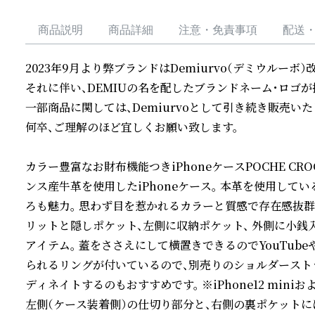
商品説明
商品詳細
注意・免責事項
配送
2023年9月より弊ブランドはDemiurvo（デミウルーボ）
それに伴い、DEMIUの名を配したブランドネーム・ロゴが採
一部商品に関しては、Demiurvoとして引き続き販売い
何卒、ご理解のほど宜しくお願い致します。

カラー豊富なお財布機能つきiPhoneケースPOCHE CR
ンス産牛革を使用したiPhoneケース。 本革を使用して
ろも魅力。 思わず目を惹かれるカラーと質感で存在感抜群
リットと隠しポケット、左側に収納ポケット、 外側に小
アイテム。 蓋をささえにして横置きできるのでYouTub
られるリングが付いているので、別売りのショルダースト
ディネイトするのもおすすめです。 ※iPhone12 mini
左側（ケース装着側）の仕切り部分と、右側の裏ポケット