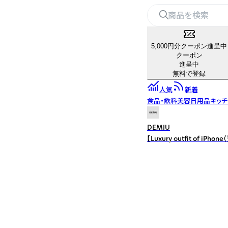
5,000円分クーポン進呈中
クーポン
進呈中
無料で登録
人気
新着
食品・飲料
美容
日用品
キッ
DEMIU
【Luxury outfit 