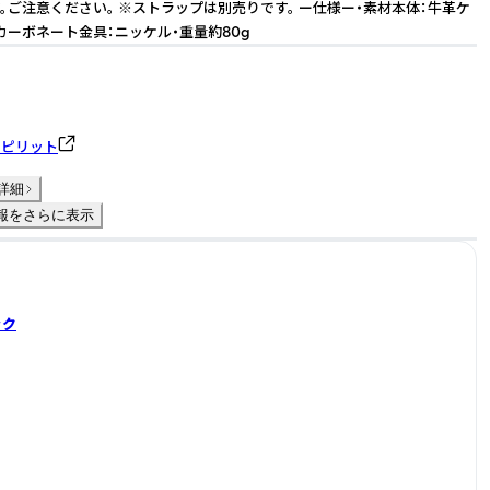
。ご注意ください。 ※ストラップは別売りです。 ー仕様ー・素材本体：牛革ケ
カーボネート金具：ニッケル・重量約80g
スピリット
詳細
報をさらに表示
ック