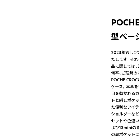
POCHE
型ベー
2023年9月よ
たします。 そ
品に関しては、
何卒、ご理解の
POCHE CR
ケース。 本革
目を惹かれるカ
トと隠しポケッ
た便利なアイテ
ショルダーなど
セットや色違いの
よび13min
の裏ポケットに