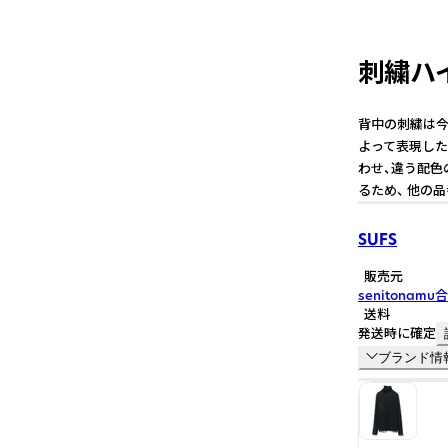
刺繍ハイ
背中の刺繍は今
よって表現した
わせ、違う配色
るため、 他の
SUFS
販売元
senitonam
送料
発送時に確定
ブランド情