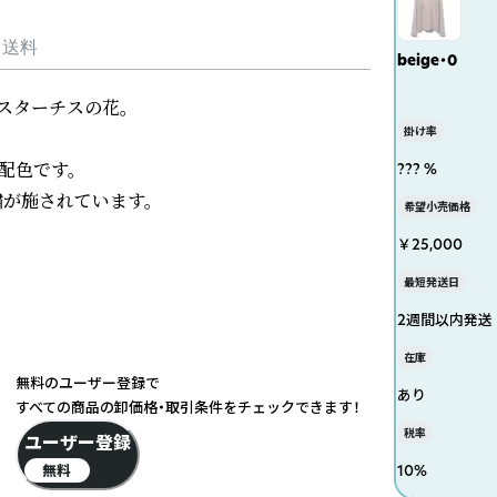
・送料
beige・0
ターチスの花。

掛け率
色です。

??? %
が施されています。

希望小売価格
￥25,000
最短発送日
2週間以内発送
在庫
無料のユーザー登録で
あり
すべての商品の卸価格・取引条件をチェックできます！
税率
ユーザー登録
無料
10
%