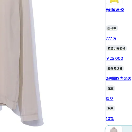
yellow・0
掛け率
??? %
希望小売価格
￥25,000
最短発送日
2週間以内発送
在庫
あり
税率
10
%