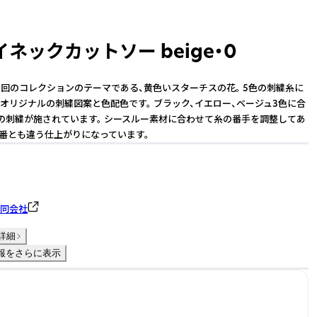
ネックカットソー beige・0
回のコレクションのテーマである、黄色いスターチスの花。 5色の刺繍糸に
オリジナルの刺繍図案と色配色です。 ブラック、イエロー、ベージュ3色に合
の刺繍が施されています。 シースルー素材に合わせて糸の番手を調整してあ
品番とも違う仕上がりになっています。
u合同会社
詳細
報をさらに表示