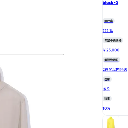
black・0
掛け率
??? %
希望小売価格
￥25,000
最短発送日
2週間以内発送
在庫
あり
税率
10
%