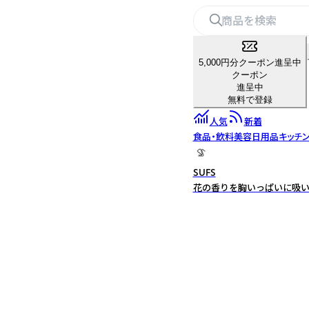
5,000円分クーポン進呈中
クーポン
進呈中
無料で登録
人気
新着
食品・飲料
美容
日用品
キッチ
SUFS
花の香りを胸いっぱいに吸い込む。