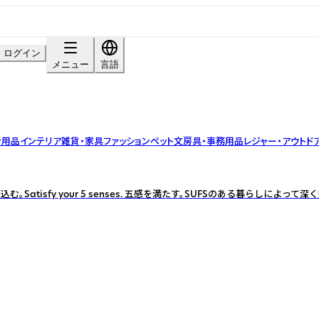
ログイン
メニュー
言語
ン用品
インテリア雑貨・家具
ファッション
ペット
文房具・事務用品
レジャー・アウトド
Satisfy your 5 senses. 五感を満たす。SUFSのある暮らしによっ