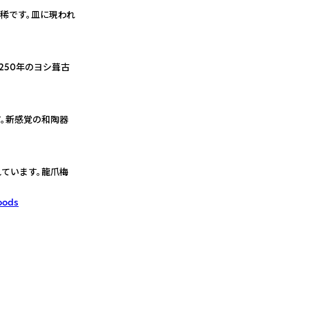
稀です。皿に現われ
250年のヨシ葺古
。新感覚の和陶器
ています。龍爪梅
oods