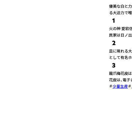
優美な白と力
る大迫力で唯
1
火の神 愛宕
民家は日ノ出
2
皿に現れる大
として有名ホ
3
龍爪梅花皮は
花皮は、電子
少量生産