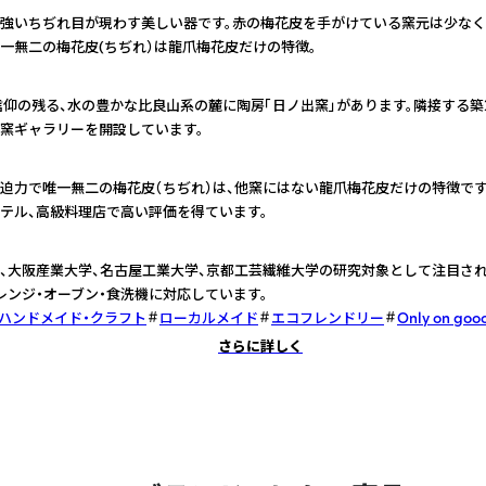
強いちぢれ目が現わす美しい器です。赤の梅花皮を手がけている窯元は少なく
一無二の梅花皮(ちぢれ）は龍爪梅花皮だけの特徴。
信仰の残る、水の豊かな比良山系の麓に陶房「日ノ出窯」があります。隣接する築
窯ギャラリーを開設しています。
迫力で唯一無二の梅花皮（ちぢれ）は、他窯にはない龍爪梅花皮だけの特徴です
テル、高級料理店で高い評価を得ています。
、大阪産業大学、名古屋工業大学、京都工芸繊維大学の研究対象として注目され
レンジ・オーブン・食洗機に対応しています。
ハンドメイド・クラフト
ローカルメイド
エコフレンドリー
Only on goo
さらに詳しく