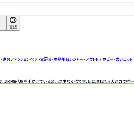
ュー
言語
・家具
ファッション
ペット
文房具・事務用品
レジャー・アウトドア
ホビー・ガジェット
。赤の梅花皮を手がけている窯元は少なく稀です。皿に現われる大迫力で唯一