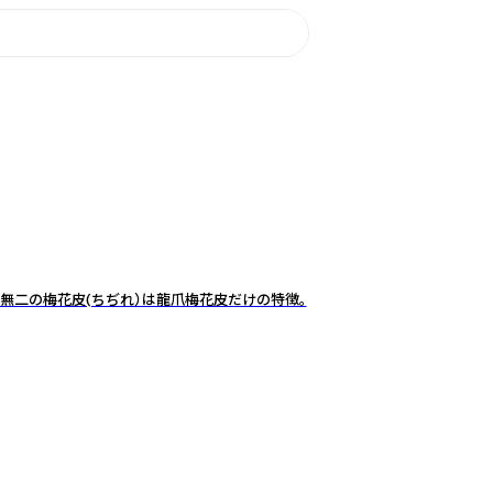
無二の梅花皮(ちぢれ）は龍爪梅花皮だけの特徴。