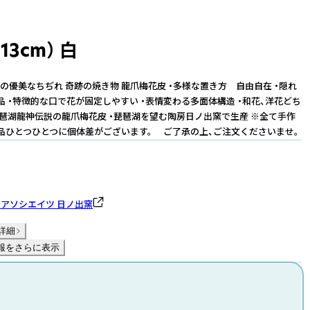
13cm） 白
の優美なちぢれ 奇跡の焼き物 龍爪梅花皮 ・多様な置き方 自由自在 ・隠れ
品 ・特徴的な口で花が固定しやすい ・表情変わる多面体構造 ・和花、洋花どち
琵琶湖龍神伝説の龍爪梅花皮 ・琵琶湖を望む陶房日ノ出窯で生産 ※全て手作
品ひとつひとつに個体差がございます。 ご了承の上、ご注文くださいませ。
アソシエイツ 日ノ出窯
詳細
報をさらに表示