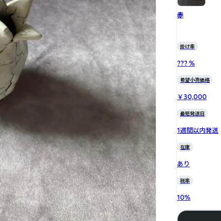
赤
掛け率
??? %
希望小売価格
￥30,000
最短発送日
1週間以内発送
在庫
あり
税率
10
%