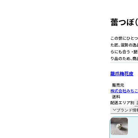
蕾つぼ（
この世にひとつ
た匠、滋賀の逸
らにも合う ・
り品のため、商
龍爪梅花皮
販売元
株式会社みちこ
送料
配送エリア別
ブランド情