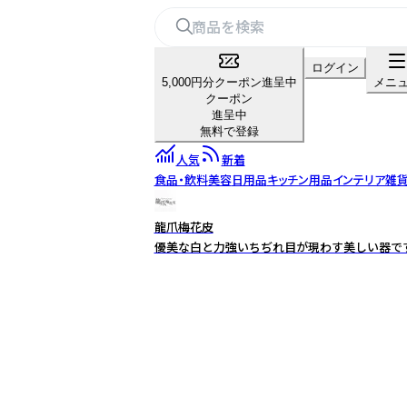
ログイン
5,000円分クーポン進呈中
メニ
クーポン
進呈中
無料で登録
人気
新着
食品・飲料
美容
日用品
キッチン用品
インテリア雑貨
龍爪梅花皮
優美な白と力強いちぢれ目が現わす美しい器です