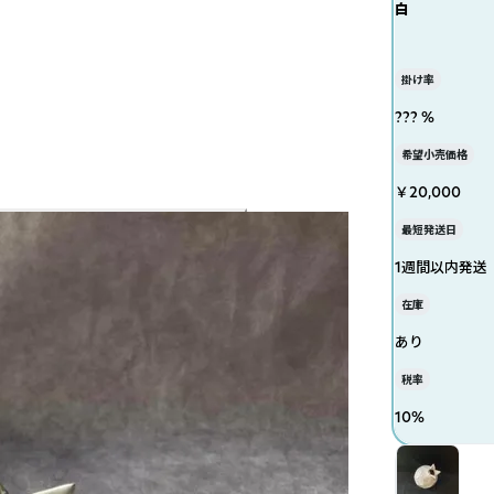
白
掛け率
??? %
希望小売価格
￥20,000
最短発送日
1週間以内発送
在庫
あり
税率
10
%