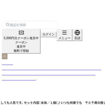
ログイン
5,000円分クーポン進呈中
メニュー
言語
クーポン
進呈中
無料で登録
IKONIH
国産材である檜を余すことなく使い切る、アップサイクルを目指したブラ
ンドです。 健康な森林を未来の子どもたちへ残したいという想いから
IKONIHは生まれました。
も人気です。 セット内容：本体／１個（♪いつも何度でも 千と千尋の隠しより