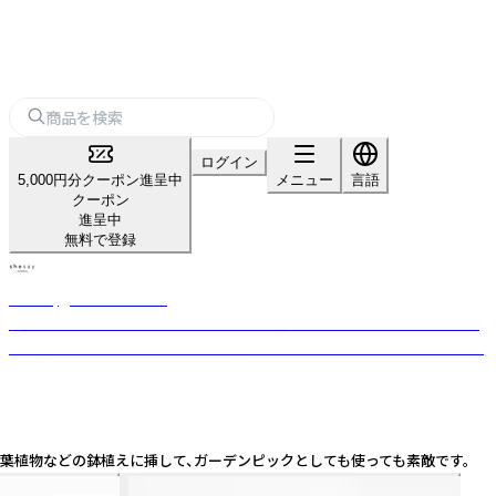
ログイン
5,000円分クーポン進呈中
メニュー
言語
クーポン
進呈中
無料で登録
shesay‗インテリア雑貨‗
暮らしを豊かにする“気づき”をカタチに。 長く使える上質な素材と日常に
寄り添うデザインを、オリジナルで展開するライフスタイルブランドです。
観葉植物などの鉢植えに挿して、ガーデンピックとしても使っても素敵です。