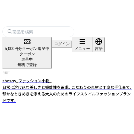
ログイン
5,000円分クーポン進呈中
メニュー
言語
クーポン
進呈中
無料で登録
shesay‗ファッション小物‗
日常に溶け込む美しさと機能性を追求。 こだわりの素材と丁寧な手仕事で、
静かなときめきを添える大人のためのライフスタイルファッションブラン
ドです。