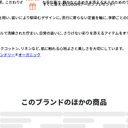
求。 こだわりの素材と丁寧な手仕事で、静かなときめきを添える大人のための
すぐに使える5,000円クーポンプレゼント！
を用い、装いにより馴染むデザインに。流行に寄らない定番を軸に、季節ごとの
プルで洗練された佇まい。日常の装いに、さりげない彩りを添えるアイテムをオ
クコットン、リネンなど、肌に触れる心地よさと美しさを大切にしています。
ンドリー
オーガニック
このブランドのほかの商品