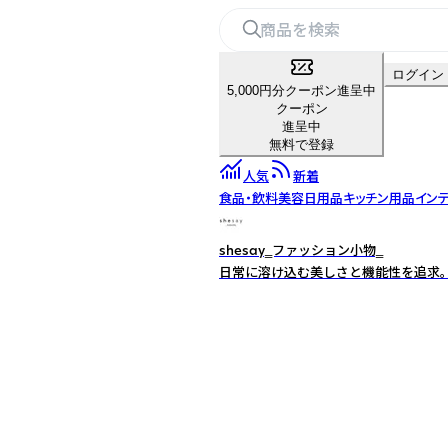
ログイン
5,000円分クーポン進呈中
クーポン
進呈中
無料で登録
人気
新着
食品・飲料
美容
日用品
キッチン用品
イン
shesay‗ファッション小物‗
日常に溶け込む美しさと機能性を追求。