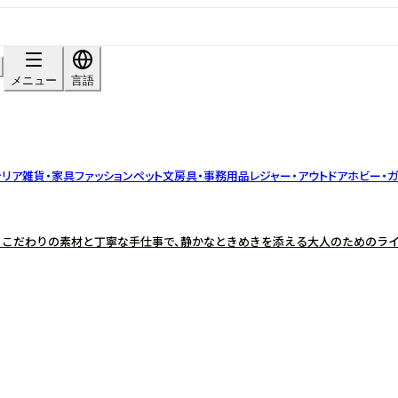
メニュー
言語
テリア雑貨・家具
ファッション
ペット
文房具・事務用品
レジャー・アウトドア
ホビー・ガ
 こだわりの素材と丁寧な手仕事で、静かなときめきを添える大人のためのラ