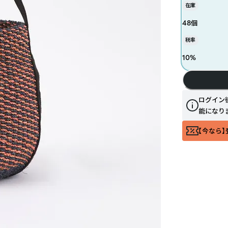
在庫
48個
税率
10
%
ログイン
能になり
【今なら】