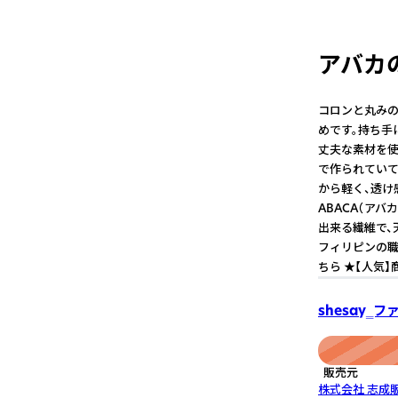
アバカ
コロンと丸みの
めです。持ち手
丈夫な素材を使
で作られていて
から軽く、透け
ABACA（ア
出来る繊維で、
フィリピンの職
ちら ★【人気】
shesay‗
販売元
株式会社 志成