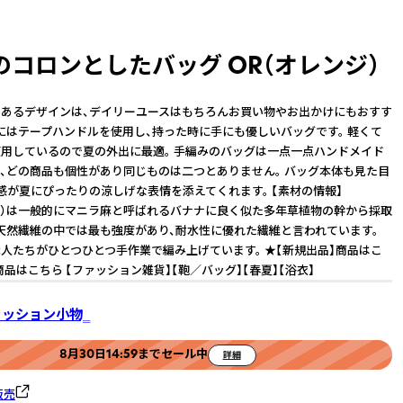
のコロンとしたバッグ OR（オレンジ）
あるデザインは、デイリーユースはもちろんお買い物やお出かけにもおすす
にはテープハンドルを使用し、持った時に手にも優しいバッグです。 軽くて
用しているので夏の外出に最適。 手編みのバッグは一点一点ハンドメイド
、どの商品も個性があり同じものは二つとありません。 バッグ本体も見た目
感が夏にぴったりの涼しげな表情を添えてくれます。 【素材の情報】
バカ）は一般的にマニラ麻と呼ばれるバナナに良く似た多年草植物の幹から採取
天然繊維の中では最も強度があり、耐水性に優れた繊維と言われています。
人たちがひとつひとつ手作業で編み上げています。 ★【新規出品】商品はこ
商品はこちら 【ファッション雑貨】【鞄／バッグ】【春夏】【浴衣】
ファッション小物‗
8月30日14:59までセール中
詳細
販売