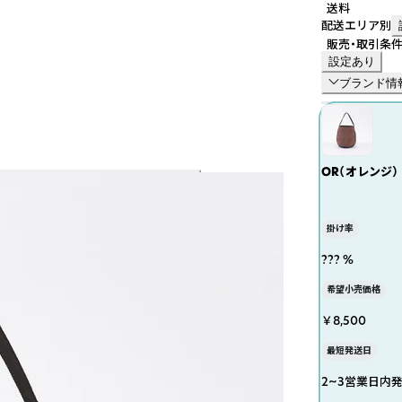
送料
配送エリア別
販売・取引条
設定あり
ブランド情
OR（オレンジ）
掛け率
??? %
希望小売価格
￥8,500
最短発送日
2~3営業日内