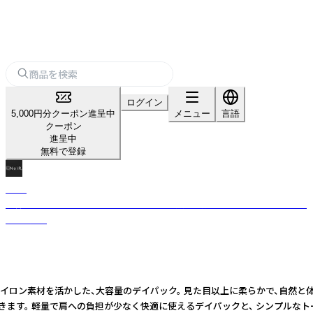
ログイン
5,000円分クーポン進呈中
メニュー
言語
クーポン
進呈中
無料で登録
NoiR
洗練されたデザインとスタイリッシュな “黒” が特徴的。 シンプルかつ機能
性は高く。
のナイロン素材を活かした、大容量のデイパック。 見た目以上に柔らかで、自然
量で肩への負担が少なく快適に使えるデイパックと、 シンプルなトート使いが可能