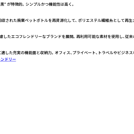
黒” が特徴的。 シンプルかつ機能性は高く。
tandard）回収された廃棄ペットボトルを再資源化して、 ポリエステル繊維糸として
慮したエコフレンドリーなブランドを展開。 再利用可能な素材を使用し、従来
適した充実の機能面と収納力。 オフィス、プライベート、トラベルやビジネス
レンドリー