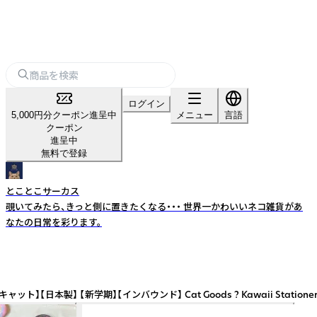
ログイン
5,000円分クーポン進呈中
メニュー
言語
クーポン
進呈中
無料で登録
とことこサーカス
覗いてみたら、きっと側に置きたくなる・・・ 世界一かわいいネコ雑貨があ
なたの日常を彩ります。
ド】 Cat Goods ? Kawaii Stationery with Japanese