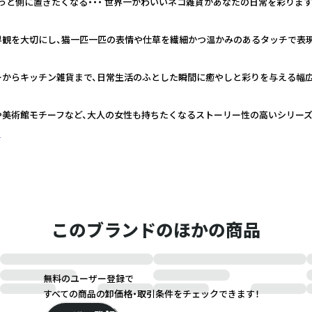
っと側に置きたくなる・・・ 世界一かわいいネコ雑貨があなたの日常を彩ります
界観を大切にし、猫一匹一匹の表情や仕草を繊細かつ温かみのあるタッチで表
ーからキッチン雑貨まで、日常生活のふとした瞬間に癒やしと彩りを与える幅
や美術館モチーフなど、大人の女性も持ちたくなるストーリー性の高いシリー
く
このブランドのほかの商品
無料のユーザー登録で
すべての商品の卸価格・取引条件をチェックできます！