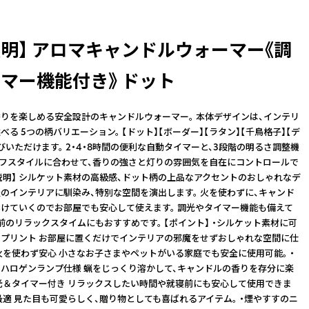
照明】 アロマキャンドルウォーマー《調
イマー機能付き》 ドット
りを楽しめる安全設計のキャンドルウォーマー。 本体デザインは、インテリ
る 5つの柄バリエーション。 【ドット】【ボーダー】【ラタン】【千鳥格子】【デ
びいただけます。 2・4・8時間の便利な自動タイマーと、3段階の明るさ調整機
イフスタイルに合わせて、香りの強さと灯りの雰囲気を自在にコントロールで
品説明】 シルケット素材の高級感、ドット柄の上品なアクセントのおしゃれなデ
のインテリアに馴染み、特別な空間を演出します。 火を使わずに、キャンド
けていくのでお部屋でも安心して使えます。 調光やタイマー機能も備えて
前のリラックスタイムにもおすすめです。 【ポイント】 ・シルケット素材に可
プリント お部屋に置くだけでインテリアの邪魔をせずおしゃれな空間に仕
・火を使わず安心 小さなお子さまやペットがいる家庭でも安全に使用可能。 ・
ハロゲンランプ仕様 蝋をじっくり溶かして、キャンドルの香りを存分に楽
調光＆タイマー付き リラックスしたい時間や就寝前にも安心して使用できま
に最適 見た目も可愛らしく、贈り物としても喜ばれるアイテム。 ・煙やすすのニ