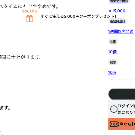
希望小売価格
タイムにもおすすめです。

￥15,000
すぐに使える5,000円クーポンプレゼント！
最短発送日
1週間以内発送
在庫
10個
間に仕上がります。

税率
10
%
ログイン
す。

能になり
【今なら】

