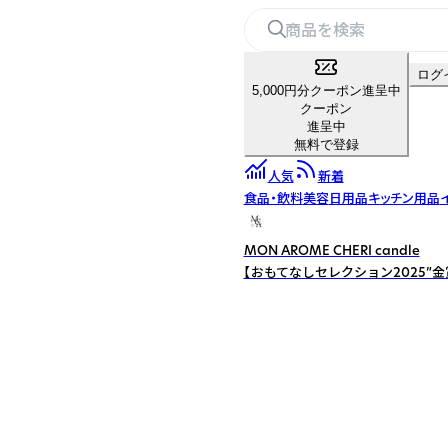
ログ
5,000円分クーポン進呈中
クーポン
進呈中
無料で登録
人気
新着
食品・飲料
美容
日用品
キッチン用品
MON AROME CHERI candle
【おもてなしセレクション2025”金