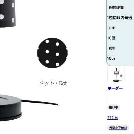
最短発送日
1週間以内発送
在庫
10個
税率
10
%
ボーダー
掛け率
??? %
希望小売価格