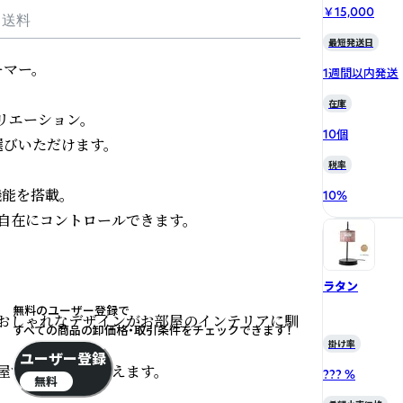
￥15,000
・送料
最短発送日
ー。

1週間以内発送
在庫
エーション。

10個
選びいただけます。

税率
能を搭載。

10
%
在にコントロールできます。

ラタン
無料のユーザー登録で
おしゃれなデザインがお部屋のインテリアに馴
すべての商品の卸価格・取引条件をチェックできます！
掛け率
ユーザー登録
でも安心して使えます。

??? %
無料