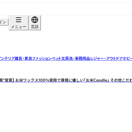
イン
メニュー
言語
インテリア雑貨・家具
ファッション
ペット
文房具・事務用品
レジャー・アウトドア
ホビ
賞”受賞】 お米ワックス100％使用で環境に優しい『お米Candle』 その他