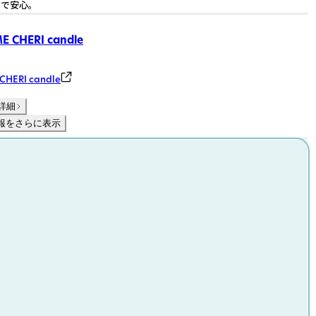
で安心。
 CHERI candle
HERI candle
詳細
報をさらに表示