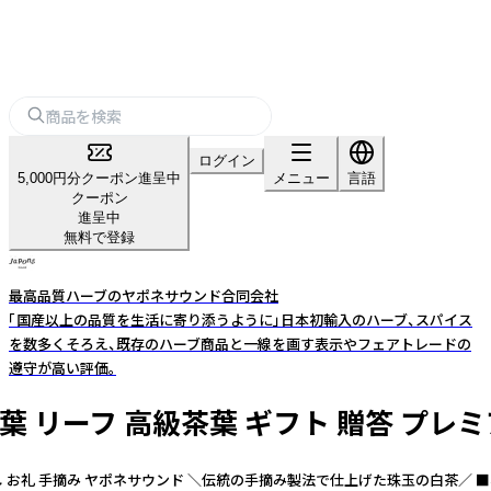
ログイン
5,000円分クーポン進呈中
メニュー
言語
クーポン
進呈中
無料で登録
最高品質ハーブのヤポネサウンド合同会社
「国産以上の品質を生活に寄り添うように」日本初輸入のハーブ、スパイス
を数多くそろえ、既存のハーブ商品と一線を画す表示やフェアトレードの
遵守が高い評価。
 白茶 茶葉 リーフ 高級茶葉 ギフト 贈答
 内祝 お返し お礼 手摘み ヤポネサウンド ＼伝統の手摘み製法で仕上げた珠