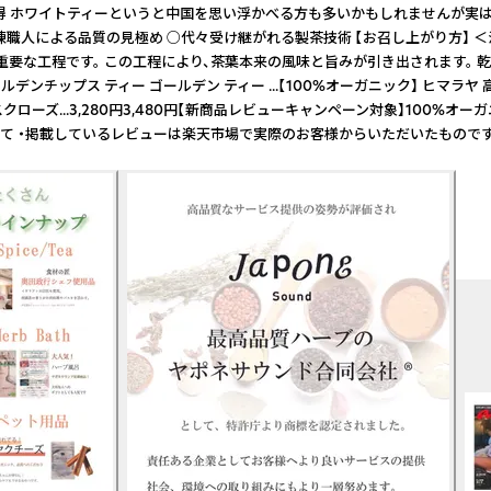
取得 ホワイトティーというと中国を思い浮かべる方も多いかもしれませんが実はヒ
人による品質の見極め ○代々受け継がれる製茶技術 【お召し上がり方】 ＜温
も重要な工程です。 この工程により、茶葉本来の風味と旨みが引き出されます。 
ルデン ティー ...【100%オーガニック】 ヒマラヤ 高地 無農薬栽培 オー
..3,280円3,480円【新商品レビューキャンペーン対象】100%オーガニック グー
て ・掲載しているレビューは楽天市場で実際のお客様からいただいたものです。 