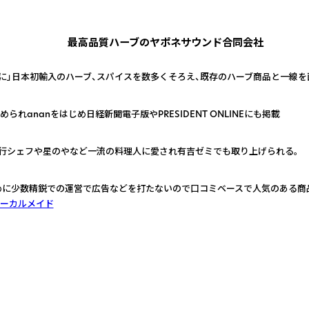
確認いただけます。
最高品質ハーブのヤポネサウンド合同会社
に」日本初輸入のハーブ、スパイスを数多くそろえ、既存のハーブ商品と一線を
れananをはじめ日経新聞電子版やPRESIDENT ONLINEにも掲載
行シェフや星のやなど一流の料理人に愛され有吉ゼミでも取り上げられる。
めに少数精鋭での運営で広告などを打たないので口コミベースで人気のある商
ーカルメイド