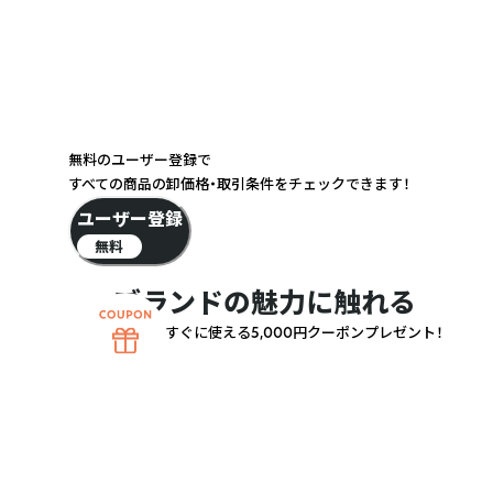
無料のユーザー登録で
すべての商品の卸価格・取引条件をチェックできます！
ユーザー登録
無料
 ホ...3,280円2,280円【100%オーガニック】 ヒマラヤ
ブランドの魅力に触れる
ック ダマスクローズ...3,280円3,480円【新商品レビューキ
すぐに使える5,000円クーポンプレゼント！