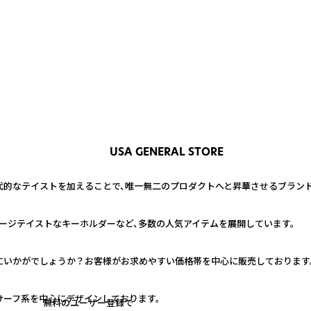
USA GENERAL STORE
的なテイストを加えることで、唯一無二のプロダクトへと昇華させるブランド
ージテイストなキーホルダーなど、多数の人気アイテムを展開しています。
いかがでしょうか？お客様がお求めやすい価格帯を中心に販売しております。
サーフ系を中心にデザインしております。
無料のユーザー登録で