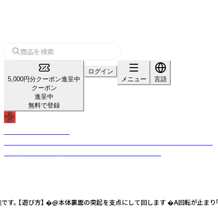
ログイン
5,000円分クーポン進呈中
メニュー
言語
クーポン
進呈中
無料で登録
USA GENERAL STORE
古き良きビンテージテイストのデザインを現代的なテイストを加えること
で、唯一無二のプロダクトへと昇華させるブランドです。
。 【遊び方】 �@本体裏面の突起を支点にして回します �A回転が止まり「Y