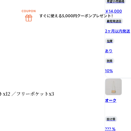
希望小売価格
￥14,000
すぐに使える5,000円クーポンプレゼント！
最短発送日
2ヶ月以内発送
在庫
あり
税率
10
%
12 ／フリーポケットx3

オーク
掛け率
??? %