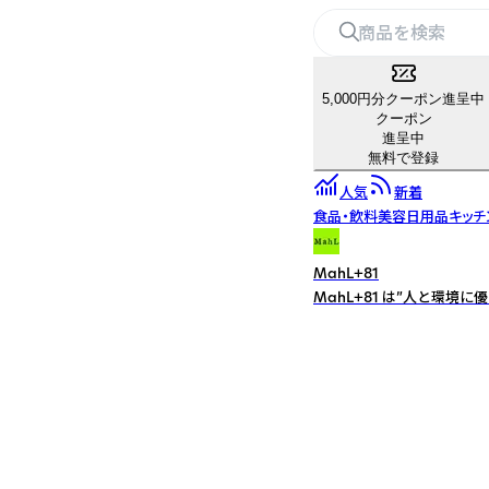
5,000円分クーポン進呈中
クーポン
進呈中
無料で登録
人気
新着
食品・飲料
美容
日用品
キッチ
MahL+81
MahL+81 は”人と環