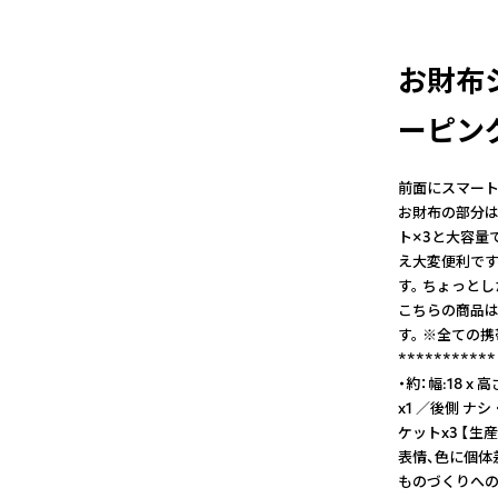
お財布シ
ーピン
前面にスマート
お財布の部分は
ト×3と大容量
え大変便利です
す。 ちょっと
こちらの商品は
す。 ※全ての
*********
・約：幅:18 x
x1 ／後側 ナ
ケットx3 【生
表情、色に個体差
ものづくりへの