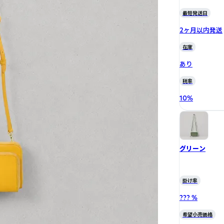
最短発送日
2ヶ月以内発送
在庫
あり
税率
10
%
グリーン
掛け率
??? %
希望小売価格