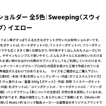
ョルダー 全5色｜Sweeping〈スウィ
グ〉 イエロー
フォン等がすっぽり入る大きなポケットが付いたお財布ショルダーです。
札ポケットx2、カードポケット×12、ファスナーポケット×1、フリーポケッ
でマチも広く大きく開く仕様なので、中が見やすく出し入れもスムーズに行
。 デザインもシンプルで使いやすく、どんなスタイルにもお持ちいただけま
したお買い物やお出かけの際のサブバッグとしてもご利用していただけます。
レザーワーキンググループ（LWG）の認定を受けた工場で作成されていま
携帯電話が入るわけではありません。 サイズをご確認の上ご購入下さい。
** 【素材】 ・本体：牛革(天然シュリンクレザー) ・内装：ポリエステル 【サイズ】
 高さ:11 x 奥行:5 ㎝／重量 360g 【ポケット】 ・外装：前側 ファスナーポケット
シ ・内装：札ポケットx2／コインポケットx1 ／カードポケットx12 ／フリーポ
産国】 ・バングラデシュ 【革についての注意点】 天然の革を使用しているため、
があります。 商品の個性として、あらかじめご了承願います。 【MahL+81
想い】 MahL+81 はバッグ製造メーカー・丸富商会のオリジナルブランドで