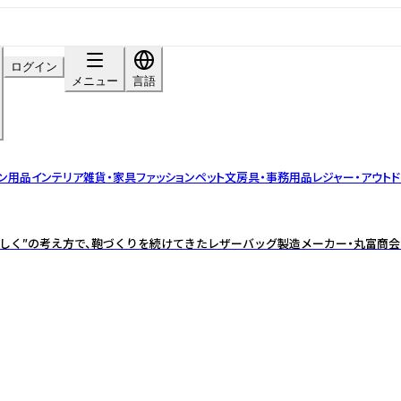
ログイン
メニュー
言語
ン用品
インテリア雑貨・家具
ファッション
ペット
文房具・事務用品
レジャー・アウトド
境に優しく”の考え方で、鞄づくりを続けてきたレザーバッグ製造メーカー・丸富商