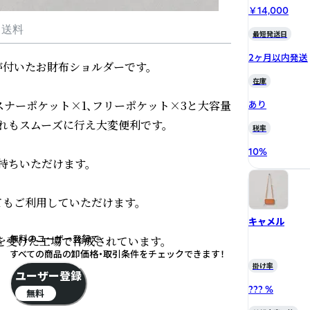
￥14,000
・送料
最短発送日
2ヶ月以内発送
付いたお財布ショルダーです。

在庫
スナーポケット×1、フリーポケット×3と大容量
あり
もスムーズに行え大変便利です。

税率
10
%
ちいただけます。

もご利用していただけます。

キャメル
無料のユーザー登録で
を受けた工場で作成されています。

すべての商品の卸価格・取引条件をチェックできます！
掛け率
ユーザー登録
??? %
無料