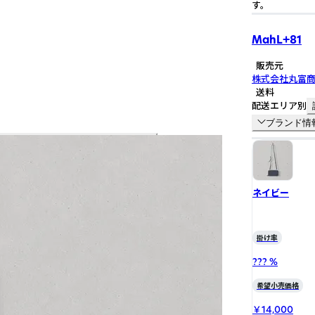
す。
MahL+81
販売元
株式会社丸富
送料
配送エリア別
ブランド情
ネイビー
掛け率
??? %
希望小売価格
￥14,000