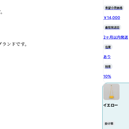
希望小売価格


￥14,000
最短発送日
2ヶ月以内発送
ブランドです。
在庫
あり
税率
10
%
イエロー
掛け率