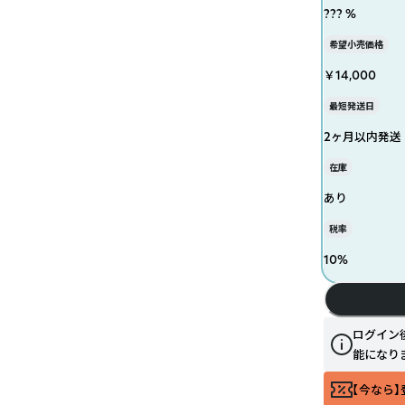
??? %
希望小売価格
￥14,000
最短発送日
2ヶ月以内発送
在庫
あり
税率
10
%
ログイン
能になり
【今なら】