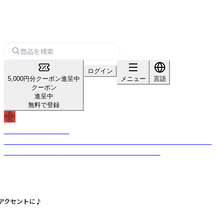
ログイン
5,000円分クーポン進呈中
メニュー
言語
クーポン
進呈中
無料で登録
USA GENERAL STORE
古き良きビンテージテイストのデザインを現代的なテイストを加えること
で、唯一無二のプロダクトへと昇華させるブランドです。
てアクセントに♪