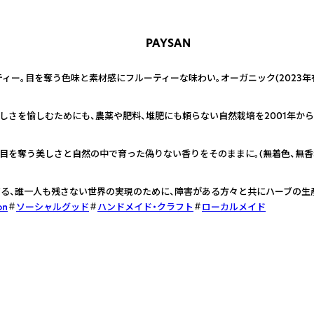
PAYSAN
ー。目を奪う色味と素材感にフルーティーな味わい。オーガニック(2023年有機
さを愉しむためにも、農薬や肥料、堆肥にも頼らない自然栽培を2001年から約23
目を奪う美しさと自然の中で育った偽りない香りをそのままに。(無着色、無香
げる、誰一人も残さない世界の実現のために、障害がある方々と共にハーブの生
on
ソーシャルグッド
ハンドメイド・クラフト
ローカルメイド