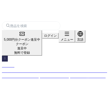
ログイン
5,000円分クーポン進呈中
メニュー
言語
クーポン
進呈中
無料で登録
PAYSAN
石川県産フリーズドライハーブティー。目を奪う色味と素材感にフルーティ
ーな味わい。オーガニック(2023年有機JAS認定)、無着色、無香料、無添加。