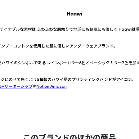
Haawi
テイナブルな素材は ふわふわな肌触りで地球にもお肌にも優しく Haawiは環
ンブーコットンを使用した肌に優しいアンダーウェアブランド。
も呼ばれるハワイのシンボルである レインボーカラー6色とベーシックカラー2色を加
ジにのせて届くよう5種類のハワイ語のプリンティングバンドがアイコン。
TQ+リーダーシップ
Not on Amazon
このブランドのほかの商品