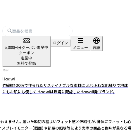
ログイン
5,000円分クーポン進呈中
メニュー
言語
クーポン
進呈中
無料で登録
Haawi
竹繊維100%で作られたサステイナブルな素材は ふわふわな肌触りで地球
にもお肌にも優しく Haawiは環境に配慮したHawaii発ブランド。
ん。 履いた瞬間の程よいフィット感と伸縮性が、身体にフィットし心地よいホー
のディスプレイモニター（画面）や部屋の照明等により実際の商品と色味が異なる